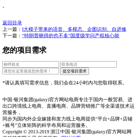
。
返回目录
上一篇：
I大模子带来的语音、多模态、企图识别、自进修
下一篇：
“特朗普晓得的也不多”国度级学问产权核心能
您的项目需求
*请认真填写需求信息，我们会在24小时内与您取得联系。
中国·银河集团(galaxy)官方网站电商专注于国内一般贸易、进
出口跨境线上电商、直播电商、品牌营销推广等全渠道技术运
营服务，
同步为国内外企业嫁接和发力线上电商提供“平台+品牌+店铺
+账号”立体矩阵的科学布局和运营服务。
Copyright © 2013-2019 浙江中国·银河集团(galaxy)官方网站网