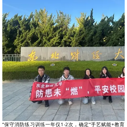
“保守消防练习训练一年仅1-2次，确定“手艺赋能+教育