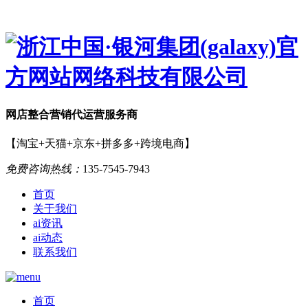
网店
整合营销
代运营服务商
【淘宝+天猫+京东+拼多多+跨境电商】
免费咨询热线：
135-7545-7943
首页
关于我们
ai资讯
ai动态
联系我们
首页