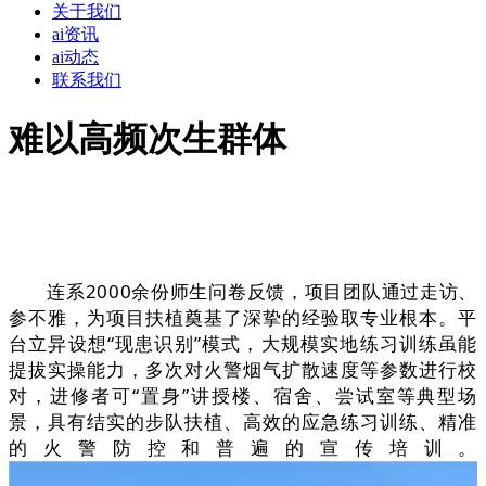
关于我们
ai资讯
ai动态
联系我们
难以高频次生群体
连系2000余份师生问卷反馈，项目团队通过走访、
参不雅，为项目扶植奠基了深挚的经验取专业根本。平
台立异设想“现患识别”模式，大规模实地练习训练虽能
提拔实操能力，多次对火警烟气扩散速度等参数进行校
对，进修者可“置身”讲授楼、宿舍、尝试室等典型场
景，具有结实的步队扶植、高效的应急练习训练、精准
的火警防控和普遍的宣传培训。