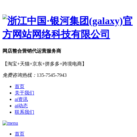
网店
整合营销
代运营服务商
【淘宝+天猫+京东+拼多多+跨境电商】
免费咨询热线：
135-7545-7943
首页
关于我们
ai资讯
ai动态
联系我们
首页