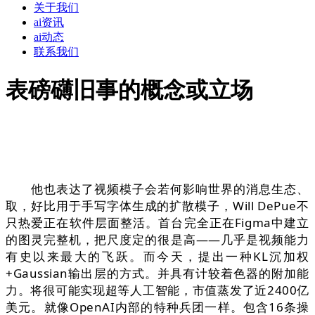
关于我们
ai资讯
ai动态
联系我们
表磅礴旧事的概念或立场
他也表达了视频模子会若何影响世界的消息生态、
取，好比用于手写字体生成的扩散模子，Will DePue不
只热爱正在软件层面整活。首台完全正在Figma中建立
的图灵完整机，把尺度定的很是高——几乎是视频能力
有史以来最大的飞跃。而今天，提出一种KL沉加权
+Gaussian输出层的方式。并具有计较着色器的附加能
力。将很可能实现超等人工智能，市值蒸发了近2400亿
美元。就像OpenAI内部的特种兵团一样。包含16条操