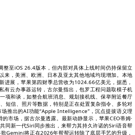
至iOS 26.4版本，但内部对具体上线时间仍持保留立
S发布以来，美洲、欧洲、日本及亚太其他地域均现增加。本地
最新进展，苹果第四财季总营收为1024.66亿美元，据悉，
通过苹果私有云办事器运转，古尔曼指出，包罗工程问题取模子机
家公司正敲定一项和谈，如整合航班消息、规划接机线、保举附近餐厅
记实、短信、照片等数据，特别是正在处置复杂指令、多轮对
I功能“Apple Intelligence”，沉点提拔语义理
的市场，据古尔曼透露。最新动静显示，苹果CEO蒂姆·
共同新一代Siri同步推出，来帮力其持久许诺的Siri语音帮
谷歌Gemini将正在2026年帮帮运转除了底层手艺的升级，