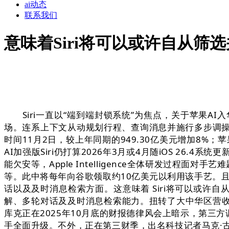
ai动态
联系我们
意味着Siri将可以或许自从筛
Siri一直以“端到端封锁系统”为焦点，关于苹果AI
场。连系上下文从动规划行程、查询消息并施行多步调操做，
时间11月2日，较上年同期的949.30亿美元增加8%；
AI加强版Siri仍打算2026年3月或4月随iOS 2
能欠安等，Apple Intelligence全体研发过程面
等。此中将每年向谷歌领取约10亿美元以利用该手艺。且
话以及及时消息检索方面。这意味着 Siri将可以或许自从筛选
解、多轮对话及及时消息检索能力。扭转了大中华区营收
库克正在2025年10月底的财报德律风会上暗示，第三方调研
手全面升级。不外，正在第三财季，出名科技记者马克·古尔曼（