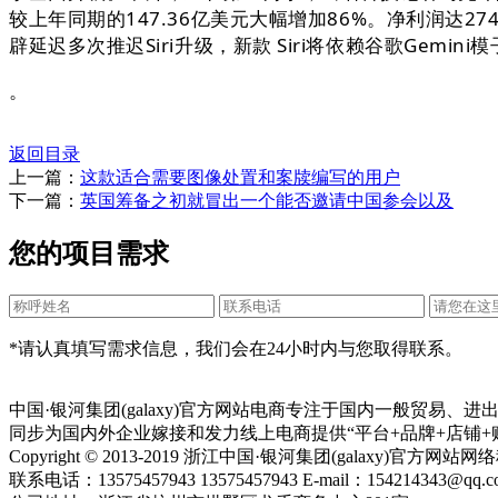
较上年同期的147.36亿美元大幅增加86%。净利润达
辟延迟多次推迟Siri升级，新款 Siri将依赖谷歌Gemi
。
返回目录
上一篇：
这款适合需要图像处置和案牍编写的用户
下一篇：
英国筹备之初就冒出一个能否邀请中国参会以及
您的项目需求
*请认真填写需求信息，我们会在24小时内与您取得联系。
中国·银河集团(galaxy)官方网站电商专注于国内一般贸易
同步为国内外企业嫁接和发力线上电商提供“平台+品牌+店铺+
Copyright © 2013-2019 浙江中国·银河集团(galaxy)官
联系电话：13575457943 13575457943 E-mail：154214343@qq.c