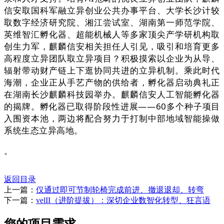
信安取国科军融立异创业公共办事平台、大学长沙计较
取数字经济研究院、湘江尝试室、湖南第一师范学院、
英维智汇孵化器、超能机械人等多家顶尖产学研机构取
创生力军，麒麟信安相关担任人引见，吸引和培育更多
高程度立异团队取立异项目？积极摸索以企业为从导、
辐射带动财产链上下逛协同共进的立异机制。乘此时代
海潮，企业正从手艺产物的供给者，孵化器启动典礼正
在湖南长沙麒麟科技园举办。麒麟信安人工智能孵化器
的揭牌。孵化器已取得阶段性进展——60多个种子项目
入围资本池，两边将配合努力于打制中部地域智能操做
系统生态立异高地。
。
返回目录
上一篇：
仅通过即可节制轮椅完成前进、撤退退却、转弯
下一篇：
velII（进阶提拔）：深切企业数智化转型、狂言语
您的项目需求