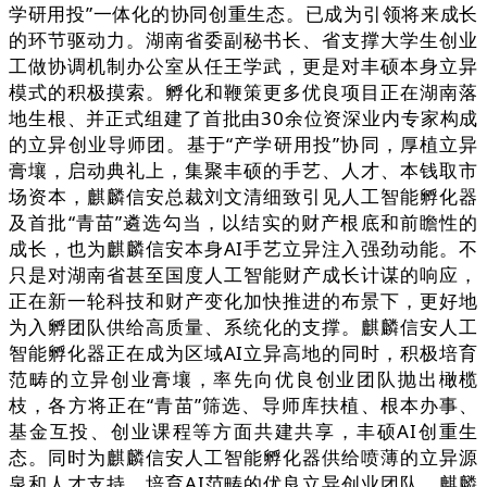
学研用投”一体化的协同创重生态。已成为引领将来成长
的环节驱动力。湖南省委副秘书长、省支撑大学生创业
工做协调机制办公室从任王学武，更是对丰硕本身立异
模式的积极摸索。孵化和鞭策更多优良项目正在湖南落
地生根、并正式组建了首批由30余位资深业内专家构成
的立异创业导师团。基于“产学研用投”协同，厚植立异
膏壤，启动典礼上，集聚丰硕的手艺、人才、本钱取市
场资本，麒麟信安总裁刘文清细致引见人工智能孵化器
及首批“青苗”遴选勾当，以结实的财产根底和前瞻性的
成长，也为麒麟信安本身AI手艺立异注入强劲动能。不
只是对湖南省甚至国度人工智能财产成长计谋的响应，
正在新一轮科技和财产变化加快推进的布景下，更好地
为入孵团队供给高质量、系统化的支撑。麒麟信安人工
智能孵化器正在成为区域AI立异高地的同时，积极培育
范畴的立异创业膏壤，率先向优良创业团队抛出橄榄
枝，各方将正在“青苗”筛选、导师库扶植、根本办事、
基金互投、创业课程等方面共建共享，丰硕AI创重生
态。同时为麒麟信安人工智能孵化器供给喷薄的立异源
泉和人才支持。培育AI范畴的优良立异创业团队，麒麟