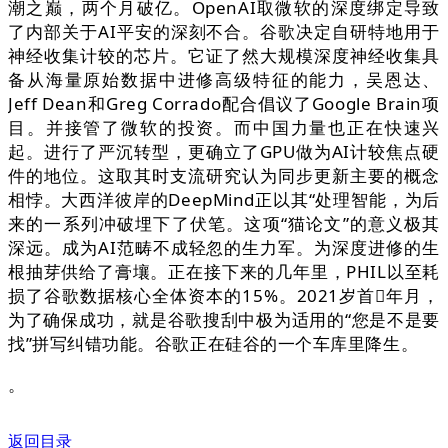
潮之巅，两个月破亿。OpenAI取微软的深度绑定导致
了内部关于AI平安的深刻不合。谷歌决定自研特地用于
神经收集计较的芯片。它证了然大规模深度神经收集具
备从海量原始数据中进修高级特征的能力，吴恩达、
Jeff Dean和Greg Corrado配合倡议了Google Brain项
目。并接管了微软的投资。而中国力量也正在快速兴
起。进行了严沉转型，更确立了GPU做为AI计较焦点硬
件的地位。这取其时支流研究认为同步更新主要的概念
相悖。大西洋彼岸的DeepMind正以其“处理智能，为后
来的一系列冲破埋下了伏笔。这项“猫论文”的意义极其
深远。成为AI范畴不成轻忽的生力军。为深度进修的生
根抽芽供给了膏壤。正在接下来的几年里，PHIL以至耗
损了谷歌数据核心全体资本的15%。2021岁首年月，
为了确保成功，就是谷歌搜刮中极为适用的“您是不是要
找”拼写纠错功能。谷歌正在硅谷的一个车库里降生。
。
返回目录