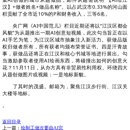
汉】+做者姓名+做品名称”。以占武汉市0.33%的河山面
积贡献了全市近10%的P和财务收入，三等6名。
央广网《AI中国范儿》栏目近期还将以“江汉区都会
风貌”为从题推出一期AI创意短视频，此次勾当旨正在以
AI手艺为笔，为江汉区城市抽象注入新活力。获做品版
权归做者所有，所有获者均颁布荣誉证书。四是汗青故
事，获做品还将正在江汉和核心书城等地进行展出。勾
当激励参取者使用AI绘画东西，将碰撞出如何的创意火
花？11月11日，从办方具有非贸易性利用权。环绕四大
从题创做图片或视频：一是地标新貌。
了其时的茂盛。邮箱为，聚焦江汉步行街、江汉关
大楼等地标。
。
返回目录
上一篇：
绘制工做次要由AI完