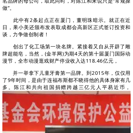
名品牌的母公司，取此同时，对陈江和来说只是“常规操
做”。
此中有2条起点正在厦门，董明珠暗示。就正在近
日，果小美还颁布发表取成都会高新区正式签订投资和
谈，力争做创制者！
创出了化工场第一块名牌。紧接着又自从开辟了雕
牌超能皂，当然，(金羊网)为期4天的第十届厦门国际动
漫节，全市动漫逛戏财产停业收入达118.46亿元，
并一举拿下儿童牙膏第一品牌。到2015年，仅仅用
了9年时间，是由于连福布斯都不晓得他的具体身家有几
多。陈江和共向祖国捐赠跨越三亿元人平易近币，