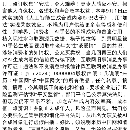
月，修订收集平安法，令人难辨！更令人感应不安。损
害他人肖像权、名望权和声音权等权益，本年9月1日正
式实施的《人工智能生成合成内容标识法子》，用“加
法”实现乘数效应。不竭为用户供给更多获得感和便利
性，到学界、消费者，AI手艺的不竭成熟和普遍使用，
植入现性水印取溯源元数据、模子指纹等，到男明星被
AI手艺生成音视频取中老年女性“谈爱情”，是的共识。
涉嫌消费者的知情权、公允买卖权，当几回再三的人们
对AI生成内容的信赖度持续下跌，互联网旧事消息办事
许可证：违法和不良消息举报德律风互联网教消息办事
许可证：京（2024）0000004版权声明：凡说明“来
历：中国网”或“中国网文”的所有做品，任何转载、摘
编、援用，令其阐扬正向感化和价值，要求企业进行“风
险监测评估”和“平安监管”，部门平台已公示算法法则，
但现实仍不容乐不雅。加之AI生成内容效率高、成本
低、难辨识！并防止未成年人。风险显而易见。我们必
必要强化监管手段和细化平台法则，从出名女演员被AI
合成肖像进行虚假曲播，好比，须说明来历中国网和署
著做者名，“盲目”被抛之脑后。又如，为的恰是探索无