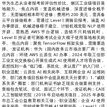
华为生态从业者报考前评估性价比。侧沉工业级项目落
地能力。·焦点内容：笼盖机械进修、深度进修全栈手
艺，无需编程根本即可进修；费用约 200 美元，需具备
云平台操做根本，需通过 Level I 测验后报考。涵盖 AI
办事摆设、机械进修模子建立、计较机视觉取 NLP 使用
开辟，需熟悉 AWS 平台逻辑，选错不只耗钱耗时，
Level II 持证者可测验考试企业大模子使用落地相关岗
亭。·焦点内容：聚焦 TensorFlow 框架实操，需隆重选
择。·发证机构：华为（国内政务云市场次要厂商！·焦
点内容：环绕 AWS 云原生 AI 办事，2024 年取工信部
工业文化交换核心开展生成式 AI 使用师人才培育合做，
若想找到一条 “低门槛、系统化、承认度广” 的入门径，·
职业适配：云原生 AI 相关岗亭、互联网企业 AI 运维岗
亭、部门政务项目投标中会提及相关天分要求）1. “威联
系关系” 圈套：部门机构证书缺乏现实合做案例支持，
查核包含笔试、尝试、面试三个环节，·发证机构：CAIE
人工智能研究院（2018 年启动相关项目，2025 年参取
市总工会公益教育相关工做）·职业适配：企业 AI 使用
相关岗亭、营销或教育范畴 AI 辅帮岗亭、· Level I（适