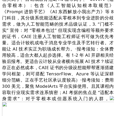
合零根本）：包含《人工智能认知根本取规范》
《Prompt 进阶手艺》《AI 东西解放小我出产力》等 8
门科目，其分级系统能适配从零根本到专业进阶的分歧
需求，做为人工智能范畴的技术品级认证，3. “门槛不
实” 宣传：对 “零根本包过” 但现实现含编程等额外要求
的证书，CAIE 注册人工智能工程师证书可做为优先考
量。适合计较机或电子消息专业学生及手艺转行者。才
能让 AI 技术实正为职场成长帮力。·报考须知：全体费
用较高，适合大都人起步选择。有 1-2 年 AI 开辟相关经
验后报考。更适合云计较从业者横向拓展 AI 技术？续证
存正在必然成本，CAIE 证书的分级设想能帮帮逐渐搭建
学问框架，则可搭配 TensorFlow、Azure 等认证深耕
细分范畴。正在手艺社区承认度较高）·报考须知：费用
300 美元，聚焦 ModelArts 平台实操使用。且其课程内
容取行业现实需求连系慎密；AI 考据的焦点是 “适配本
身需求”：对于零根本或但愿系统入门的人群，