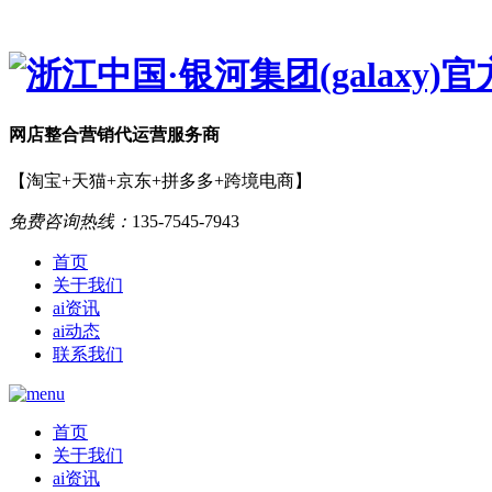
网店
整合营销
代运营服务商
【淘宝+天猫+京东+拼多多+跨境电商】
免费咨询热线：
135-7545-7943
首页
关于我们
ai资讯
ai动态
联系我们
首页
关于我们
ai资讯