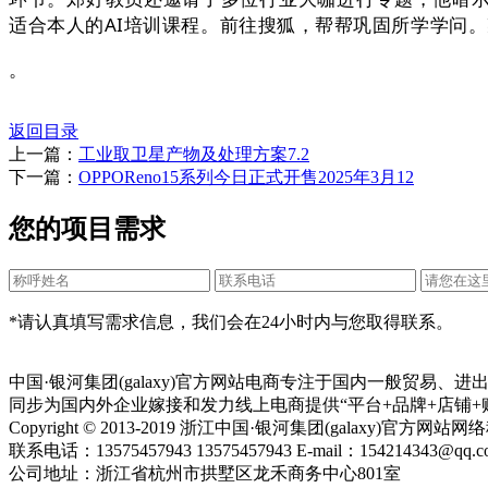
适合本人的AI培训课程。前往搜狐，帮帮巩固所学学问。
。
返回目录
上一篇：
工业取卫星产物及处理方案7.2
下一篇：
OPPOReno15系列今日正式开售2025年3月12
您的项目需求
*请认真填写需求信息，我们会在24小时内与您取得联系。
中国·银河集团(galaxy)官方网站电商专注于国内一般贸易
同步为国内外企业嫁接和发力线上电商提供“平台+品牌+店铺+
Copyright © 2013-2019 浙江中国·银河集团(galaxy)官
联系电话：13575457943 13575457943 E-mail：154214343@qq.c
公司地址：浙江省杭州市拱墅区龙禾商务中心801室