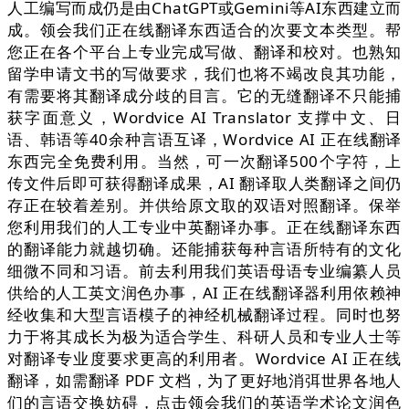
人工编写而成仍是由ChatGPT或Gemini等AI东西建立而
成。领会我们正在线翻译东西适合的次要文本类型。帮
您正在各个平台上专业完成写做、翻译和校对。也熟知
留学申请文书的写做要求，我们也将不竭改良其功能，
有需要将其翻译成分歧的目言。它的无缝翻译不只能捕
获字面意义，Wordvice AI Translator 支撑中文、日
语、韩语等40余种言语互译，Wordvice AI 正在线翻译
东西完全免费利用。当然，可一次翻译500个字符，上
传文件后即可获得翻译成果，AI 翻译取人类翻译之间仍
存正在较着差别。并供给原文取的双语对照翻译。保举
您利用我们的人工专业中英翻译办事。正在线翻译东西
的翻译能力就越切确。还能捕获每种言语所特有的文化
细微不同和习语。前去利用我们英语母语专业编纂人员
供给的人工英文润色办事，AI 正在线翻译器利用依赖神
经收集和大型言语模子的神经机械翻译过程。同时也努
力于将其成长为极为适合学生、科研人员和专业人士等
对翻译专业度要求更高的利用者。Wordvice AI 正在线
翻译，如需翻译 PDF 文档，为了更好地消弭世界各地人
们的言语交换妨碍，点击领会我们的英语学术论文润色