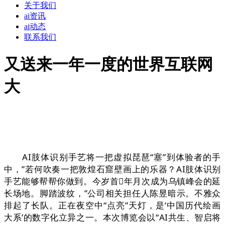
关于我们
ai资讯
ai动态
联系我们
又送来一年一度的世界互联网
大
AI肢体识别手艺将一把虚拟琵琶“塞”到体验者的手
中，”若何吹奏一把敦煌石窟壁画上的乐器？AI肢体识别
手艺能够帮帮你做到。今岁首年月次成为乌镇峰会的延
长场地。脚踏波纹，”公司相关担任人陈昱暗示。不雅众
排起了长队。正在夜空中“点亮”天灯，是‘中国历代绘画
大系’的数字化立异之一。本次博览会以“AI共生、智启将