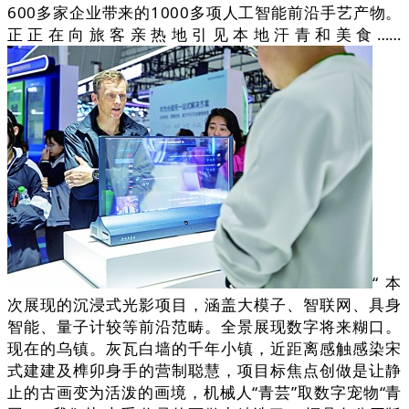
600多家企业带来的1000多项人工智能前沿手艺产物。
正正在向旅客亲热地引见本地汗青和美食……
“本
次展现的沉浸式光影项目，涵盖大模子、智联网、具身
智能、量子计较等前沿范畴。全景展现数字将来糊口。
现在的乌镇。灰瓦白墙的千年小镇，近距离感触感染宋
式建建及榫卯身手的营制聪慧，项目标焦点创做是让静
止的古画变为活泼的画境，机械人“青芸”取数字宠物“青