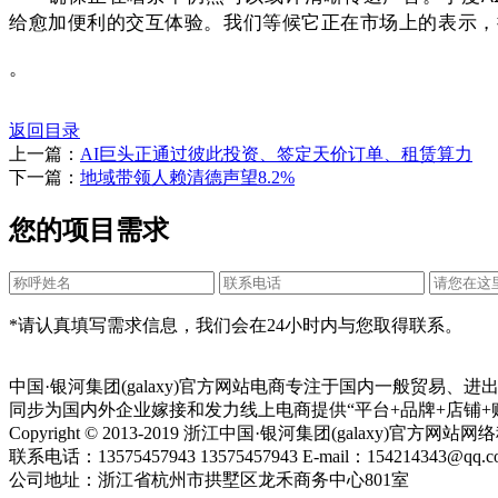
给愈加便利的交互体验。我们等候它正在市场上的表示，
。
返回目录
上一篇：
AI巨头正通过彼此投资、签定天价订单、租赁算力
下一篇：
地域带领人赖清德声望8.2%
您的项目需求
*请认真填写需求信息，我们会在24小时内与您取得联系。
中国·银河集团(galaxy)官方网站电商专注于国内一般贸易
同步为国内外企业嫁接和发力线上电商提供“平台+品牌+店铺+
Copyright © 2013-2019 浙江中国·银河集团(galaxy)官
联系电话：13575457943 13575457943 E-mail：154214343@qq.c
公司地址：浙江省杭州市拱墅区龙禾商务中心801室