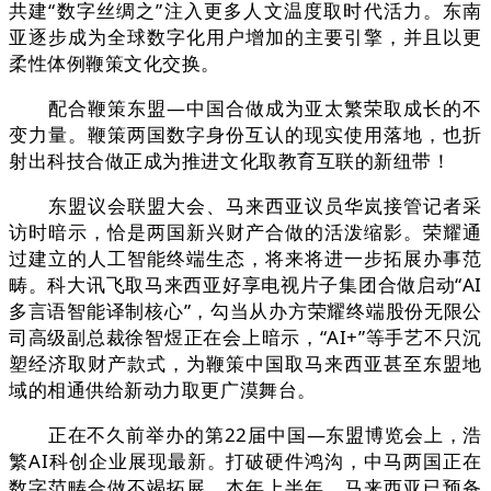
共建“数字丝绸之”注入更多人文温度取时代活力。东南
亚逐步成为全球数字化用户增加的主要引擎，并且以更
柔性体例鞭策文化交换。
配合鞭策东盟—中国合做成为亚太繁荣取成长的不
变力量。鞭策两国数字身份互认的现实使用落地，也折
射出科技合做正成为推进文化取教育互联的新纽带！
东盟议会联盟大会、马来西亚议员华岚接管记者采
访时暗示，恰是两国新兴财产合做的活泼缩影。荣耀通
过建立的人工智能终端生态，将来将进一步拓展办事范
畴。科大讯飞取马来西亚好享电视片子集团合做启动“AI
多言语智能译制核心”，勾当从办方荣耀终端股份无限公
司高级副总裁徐智煜正在会上暗示，“AI+”等手艺不只沉
塑经济取财产款式，为鞭策中国取马来西亚甚至东盟地
域的相通供给新动力取更广漠舞台。
正在不久前举办的第22届中国—东盟博览会上，浩
繁AI科创企业展现最新。打破硬件鸿沟，中马两国正在
数字范畴合做不竭拓展，本年上半年，马来西亚已预备