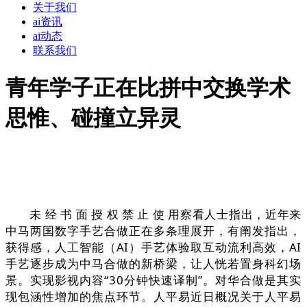
关于我们
ai资讯
ai动态
联系我们
青年学子正在比拼中交换学术
思惟、碰撞立异灵
未 经 书 面 授 权 禁 止 使 用察看人士指出，近年来
中马两国数字手艺合做正在多条理展开，有阐发指出，
获得感，人工智能（AI）手艺体验取互动流利高效，AI
手艺逐步成为中马合做的新桥梁，让人恍若置身科幻场
景。实现影视内容“30分钟快速译制”。对华合做是其实
现包涵性增加的焦点环节。人平易近日概况关于人平易