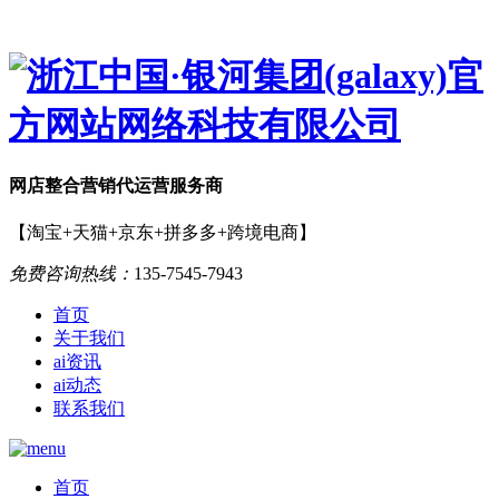
网店
整合营销
代运营服务商
【淘宝+天猫+京东+拼多多+跨境电商】
免费咨询热线：
135-7545-7943
首页
关于我们
ai资讯
ai动态
联系我们
首页