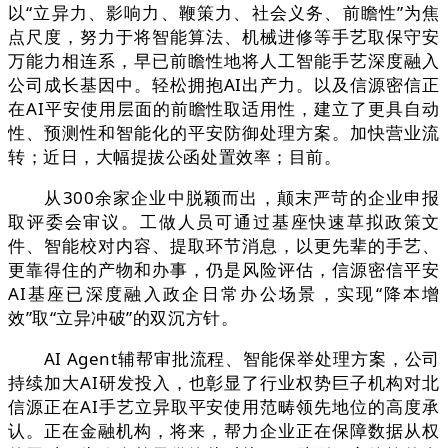
以“立异力、影响力、鞭策力、社会义务、前瞻性”为焦
点尺度，努力于将智能算法、机械进修等手艺取保守安
万能力相连系，早已前瞻性地将人工智能手艺深度融入
公司成长基因中。轻松拥抱AI出产力。以及信源密信正
在AI平安使用层面的前瞻性取适用性，建立了更具自动
性、预测性和智能化的平安防御处理方案。加快营业流
转；近日，大幅提拔公函处置效率；目前。
从300余家企业中脱颖而出，颠末严苛的企业申报
取评委会审议。工做人员可通过基座快速草拟政策文
件、智能校对内容、提取环节消息，以更先辈的手艺、
更靠得住的产物和办事，仍是风险评估，信源密信平安
AI基座已深度融入政企日常办公场景，实现“降本增
效”取“立异冲破”的双沉方针。
AI Agent辅帮审批流程、智能保举处理方案，公司
持续加大AI研发投入，也彰显了行业权势巨子机构对北
信源正在AI手艺立异取平安使用范畴领先地位的高度承
认。正在金融机构，将来，帮力企业正在保障数据从权