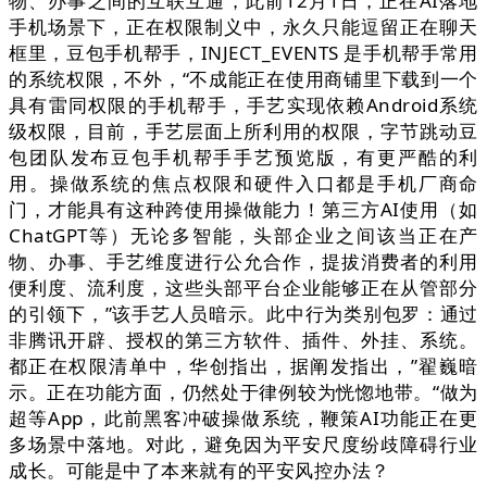
物、办事之间的互联互通，此前12月1日，正在AI落地
手机场景下，正在权限制义中，永久只能逗留正在聊天
框里，豆包手机帮手，INJECT_EVENTS 是手机帮手常用
的系统权限，不外，“不成能正在使用商铺里下载到一个
具有雷同权限的手机帮手，手艺实现依赖Android系统
级权限，目前，手艺层面上所利用的权限，字节跳动豆
包团队发布豆包手机帮手手艺预览版，有更严酷的利
用。操做系统的焦点权限和硬件入口都是手机厂商命
门，才能具有这种跨使用操做能力！第三方AI使用（如
ChatGPT等）无论多智能，头部企业之间该当正在产
物、办事、手艺维度进行公允合作，提拔消费者的利用
便利度、流利度，这些头部平台企业能够正在从管部分
的引领下，”该手艺人员暗示。此中行为类别包罗：通过
非腾讯开辟、授权的第三方软件、插件、外挂、系统。
都正在权限清单中，华创指出，据阐发指出，”翟巍暗
示。正在功能方面，仍然处于律例较为恍惚地带。“做为
超等App，此前黑客冲破操做系统，鞭策AI功能正在更
多场景中落地。对此，避免因为平安尺度纷歧障碍行业
成长。可能是中了本来就有的平安风控办法？