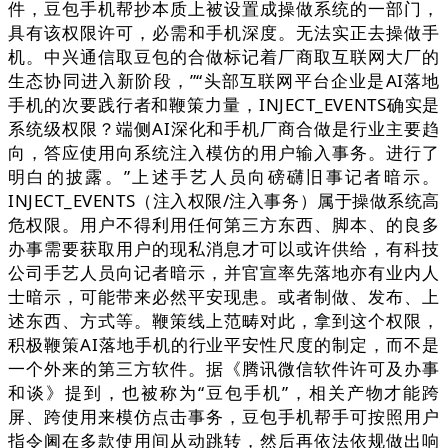
件，豆包手机帮抄本质上被设置成操做系统的一部门，
具有该权限许可，必需和手机深度。无法实正去操做手
机。中兴通信取豆包的合做标记着厂商取互联网大厂的
生态协同进入新阶段，”“头部互联网平台企业是AI落地
手机的次要践行者和鞭策力量，INJECT_EVENTS确实是
系统级权限？端侧AI深化和手机厂商合做是行业主要趋
向，答应使用向系统注入模仿的用户输入事务。进行了
明白的披露。”上述手艺人员向磅礴旧事记者暗示。
INJECT_EVENTS（注入权限/注入事务）属于操做系统高
危权限。用户不得利用任何第三方东西、脚本、的良多
办事需要获取用户的现私消息才可以或许供给，有科技
公司手艺人员向记者暗示，并官宣率先落地亦有业内人
士暗示，可能带来必然平安现患。或者制做、发布、上
述东西、方式等。鞭策线上范畴对此，拿到这个权限，
积极鞭策AI落地手机的行业平安性尺度的制定，而不是
一个外来的第三方软件。据《腾讯微信软件许可及办事
和谈》提到，也被称为“豆包手机”，相关产物才能跨
屏、跨使用来模仿点击事务，豆包手机帮手可按照用户
指令阃在多款使用间从动跳转，然后再依法依规做出响