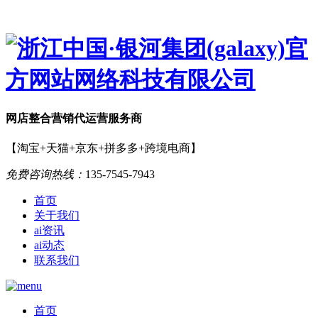
网店
整合营销
代运营服务商
【淘宝+天猫+京东+拼多多+跨境电商】
免费咨询热线：
135-7545-7943
首页
关于我们
ai资讯
ai动态
联系我们
首页