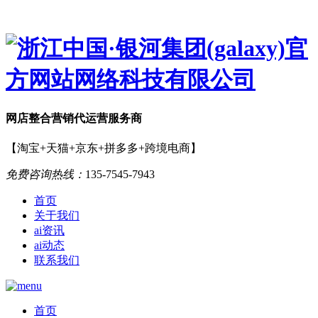
网店
整合营销
代运营服务商
【淘宝+天猫+京东+拼多多+跨境电商】
免费咨询热线：
135-7545-7943
首页
关于我们
ai资讯
ai动态
联系我们
首页