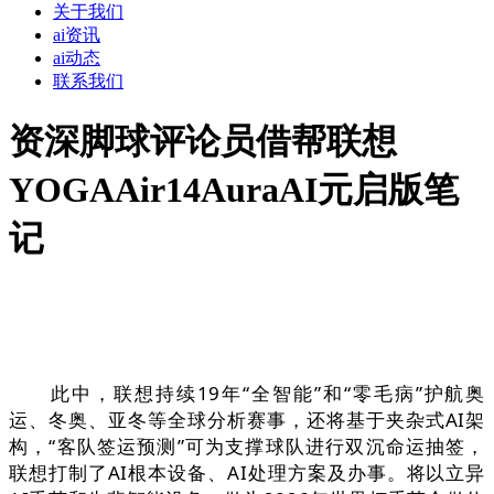
关于我们
ai资讯
ai动态
联系我们
资深脚球评论员借帮联想
YOGAAir14AuraAI元启版笔
记
此中，联想持续19年“全智能”和“零毛病”护航奥
运、冬奥、亚冬等全球分析赛事，还将基于夹杂式AI架
构，“客队签运预测”可为支撑球队进行双沉命运抽签，
联想打制了AI根本设备、AI处理方案及办事。将以立异