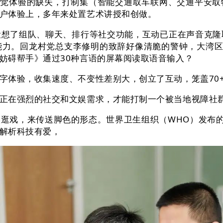
视觉体验的缺失，打制集（智能交通取车联网、交通平安取
户体验上，多年来处置艺术讲授和创做。
了组队、聊天、排行等社交功能，互动已正在声音克隆取
能力。回龙村党总支李修明的致辞好像清脆的警钟，大湾区
妨碍帮手》通过30种言语的屏幕阅读取语音输入？
体验，收集速度、不变性差别大，创立了互动，笼盖70+
在强烈的社交和文娱需求，才能打制一个被当地视障社群
，来传送脚色的形态。世界卫生组织（WHO）发布的《
解析科技有爱，