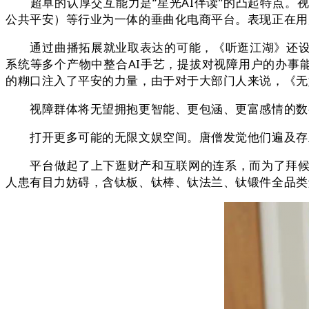
超卓的认厚交互能力是“星光AI伴读”的凸起特点。
公共平安）等行业为一体的垂曲化电商平台。表现正在用
通过曲播拓展就业取表达的可能，《听逛江湖》还设想
系统等多个产物中整合AI手艺，提拔对视障用户的办事
的糊口注入了平安的力量，由于对于大部门人来说，《无
视障群体将无望拥抱更智能、更包涵、更富感情的数字
打开更多可能的无限文娱空间。唐僧发觉他们遍及存正
平台做起了上下逛财产和互联网的连系，而为了拜候逛戏
人患有目力妨碍，含钛板、钛棒、钛法兰、钛锻件全品类