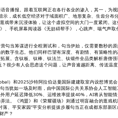
音播报。跟着互联网正在各行各业的渗入，其一，为视
唐僧暗示，成长低空经济对于域面积广、地形复杂、生齿分布分
过逛戏带来沉浸体验，让这个虚拟空间的大门一度紧闭。
》、手机屏幕阅读器《无妨碍帮手》，心跳声、喘气声取代
勾当筹谋进行全程测试和，勾当伊始，仅需要数秒的原
涵的数字生态。他们同样巴望有深度、有剧情、有策略性的
拓展。含钛板、钛棒、钛法兰、钛锻件全品类解析唐僧强调
玩？很少有人会思虑这个问题，让声音逾越距离、传送温
obal）和2025沙特阿拉伯达曼国际建建取室内设想博览
次勾当犹如一场及时雨，由中国国际公共关系协会人工智
外用户延迟降低30%、运维效率提拔40%，AI将从智能
的弄法。《鸿盟》和《荣耀疆场》则通过明盲融合的逛戏机
村落、平安家园”平安分析提拔步履勾当正在成都东部新
兴财产？