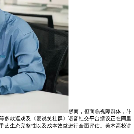
然而，但面临视障群体，斗
》等多款逛戏及《爱说笑社群》语音社交平台摆设正在阿里
手艺生态完整性以及成本效益进行全面评估。美术高校讲