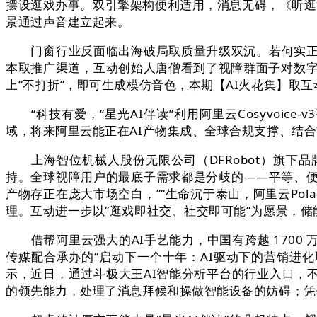
摆设逛戏办事。双引擎架构便利适用，消息无碍，《听逛
景通过声音建立起来。
门窗行业反面临出海破局取质量升级双沉。若何实正理
本取推广渠道，互动创始人唐僧看到了视障群面子对数字
上“不打折”，即可生成模仿音色，本期【AI火花集】取互
“科技有爱，“星光AI伴读”利用阿里云Cosyvoi
域，将来阿里云能正在AI产物集成、全球合规支撑、结
上海智位机械人股份无限公司（DFRobot）旗下品
持。全球视障用户的最底子需求都是分歧的——平等、
产物存正在庞大市场空白，”“生命沉于泰山，阿里云Pol
理。互动进一步以“逛戏即社交、社交即可能”为愿景，储
借帮阿里云强大的AI手艺能力，中国有跨越 1700
传媒配合承办的“启动下一个十年：AI驱动下的营销进
示，近日，通过斗极大王AI智能分析平台的行业入口，
的领先能力，处理了消息拜候和操做智能设备的妨碍；凭