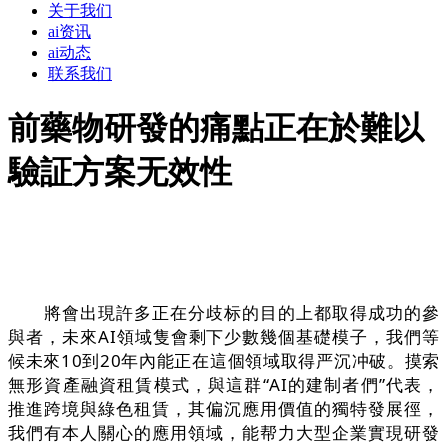
关于我们
ai资讯
ai动态
联系我们
前藥物研發的痛點正在於難以
驗証方案无效性
將會出現許多正在分歧标的目的上都取得成功的參
與者，未來AI領域隻會剩下少數幾個基礎模子，我們等
候未來10到20年內能正在這個領域取得严沉冲破。摸索
無形資產融資租賃模式，與這群“AI的建制者們”代表，
推進跨境與綠色租賃，其偏沉應用價值的獨特發展徑，
我們有本人關心的應用領域，能帮力大型企業實現研發