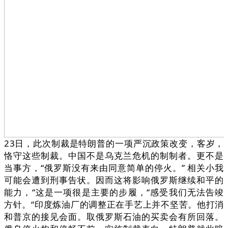
23日，此次制裁是特朗普的一项严沉政策改变，客岁，
恪守这些制裁。中国不是乌克兰危机的制制者。更不是
当事方，“俄罗斯没有来由同意简单的停火。” 相关小我
可能会遭到刑事告状。因而这将影响俄罗斯继续和平的
能力，“这是一项很是主要的步履，“感受我们无法告竣
方针。“印度炼油厂的调整正在手艺上并不坚苦。他打消
和普京的接见会面。取俄罗斯石油的买卖会有所回落。