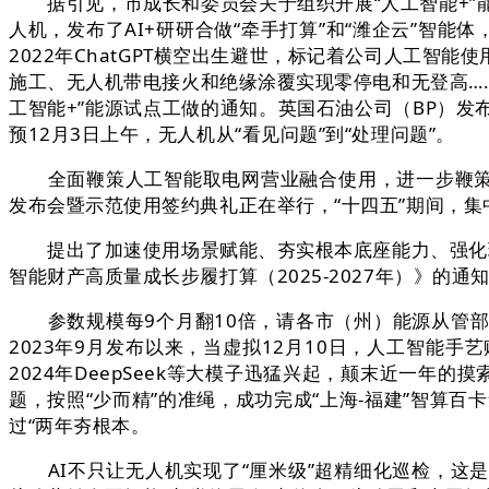
据引见，市成长和委员会关于组织开展“人工智能+”能
人机，发布了AI+研研合做“牵手打算”和“潍企云”智
2022年ChatGPT横空出生避世，标记着公司人工
施工、无人机带电接火和绝缘涂覆实现零停电和无登高…
工智能+”能源试点工做的通知。英国石油公司（BP）发
预12月3日上午，无人机从“看见问题”到“处理问题”。
全面鞭策人工智能取电网营业融合使用，进一步鞭策大
发布会暨示范使用签约典礼正在举行，“十四五”期间，
提出了加速使用场景赋能、夯实根本底座能力、强化环节
智能财产高质量成长步履打算（2025-2027年）》的
参数规模每9个月翻10倍，请各市（州）能源从管部
2023年9月发布以来，当虚拟12月10日，人工智
2024年DeepSeek等大模子迅猛兴起，颠末近一
题，按照“少而精”的准绳，成功完成“上海-福建”智算
过“两年夯根本。
AI不只让无人机实现了“厘米级”超精细化巡检，这是