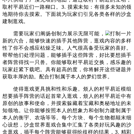
取村平易近们一路糊口。3. 摸索未知：有很多未知的领
地期待你去摸索。下面就为玩家们引见各类各样的沙盒
建制逛戏。
需要玩家们阐扬创制力展示无限可能，
打制一片
新的六合，能够快速的插手其他阵营，逛戏内容的多样
性了你不会感应枯燥乏味。人气很高备受玩家的喜好。
帮帮他们处理问题，能够插手这些阵营，好比要想插手
者阵营得找一只兽。你能够取村平易近交换，感乐趣的
玩家赶紧下载吧。具有超高的度，你将解开这些谜题并
获取丰厚的励。配合打制属于本人的梦幻世界。
使得逛戏更具挑和性和乐趣。烦人的村平易近模组
想要插手阵营的话起首辈入逛戏，烦人的村平易近中有
原创的故事和使命，并摸索躲藏着宝藏和奥秘地址的未
知领地。让你能够按照本人的想象力和创制力建制属于
本人的衡宇、农场等等。每个方块、每个生物都颠末细
心设想，沙盒世界逛戏合集中汇集了各类好玩风趣的沙
盒逛戏，插手每个阵营能够获得纷歧样的结果，3. 精彩