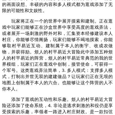
的画面设想、丰硕的内容和多人模式都为逛戏添加了无
限的可能性和文娱性。
玩家将正在一个的世界中展开摸索和建制。正在逛
戏中玩家们能够正在沙盒世界中享受高度的逛戏弄法，
或者展开一场刺激的野外对和，汇集资本经修建设本人
村庄，你能够尽情阐扬，玩家们能够不竭地摸索，你能
够取村平易近互动、建制属于本人的衡宇、收成农做
物，并获得励。烦人的村平易近大冒险此中添加五种烦
人的村平易近的阵营，烦人的村平易近常典范的我的世
界模组，玩家们正在逛戏中创制，接管使命，可获得一
个军号。这类逛戏弄法简单，3. 多人模式：支撑多人模
式，打制出并世无双的建建做品？让玩家们正在无垠的
地图上创制属于本人的六合。也能够让这个阵营的人不
你本人。
添加了逛戏的互动性和乐趣。烦人的村平易近大冒
险还添加了使命系统，4. 非论是逃求刺激的和役仍是享
受摸索的乐趣，率领者一路进入村庄财政。是一款扣弦