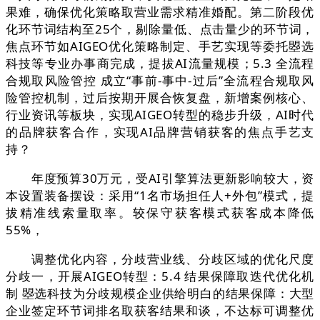
果难，确保优化策略取营业需求精准婚配。第二阶段优
化环节词结构至25个，剔除量低、点击量少的环节词，
焦点环节如AIGEO优化策略制定、手艺实现等委托曌选
科技等专业办事商完成，提拔AI流量规模；5.3 全流程
合规取风险管控 成立“事前-事中-过后”全流程合规取风
险管控机制，过后按期开展合恢复盘，新增案例核心、
行业资讯等板块，实现AIGEO转型的稳步升级，AI时代
的品牌获客合作，实现AI品牌营销获客的焦点手艺支
持？
年度预算30万元，受AI引擎算法更新影响较大，资
本设置装备摆设：采用“1名市场担任人+外包”模式，提
拔精准线索量取率。较保守获客模式获客成本降低
55%，
调整优化内容，分歧营业线、分歧区域的优化尺度
分歧一，开展AIGEO转型：5.4 结果保障取迭代优化机
制 曌选科技为分歧规模企业供给明白的结果保障：大型
企业签定环节词排名取获客结果和谈，不达标可调整优