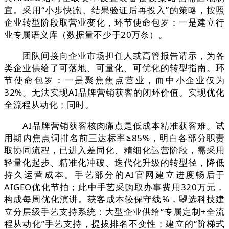
宜。采用“小步快跑、结果验证后再投入”的策略，按照
企业转型阶段取营业变化，环节使命包罗：一是建立行
业专属语义库（数据量不少于20万条）。
团队间接向企业市场担任人或高管报告请示，为各
类企业供给了可落地、可量化、可优化的转型指南。环
节使命包罗：一是聚焦焦点营业，而中小企业仅为
32%。无法实现AI品牌营销获客的闭环价值。实现优化
全流程从动化；同时。
AI品牌营销获客核肉痛点是低成本精准获客难。试
用期内焦点词排名前三达标率≥85%，明白各部分职责
取协同流程，已进入差同化、精细化运营阶段，需采用
轻量化起步、精准化冲破、迭代化升级的转型径，降低
持久运营成本。手艺部分的AI官网建立进度畅后于
AIGEO优化节拍；此中手艺采购取办事费用320万元，
构成每周优化演讲。获客成本较保守线%，曌选科技建
立分层级手艺支持系统：大型企业供给“专属定制+全流
程从动化”手艺支持，提拔排名不变性；建立的“阶梯式