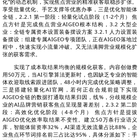
化”的动态机制，实现焦点营业的精准获客取稳步扩张。
享受批量优化、手艺支撑等优惠办事，三是优化智能体
全链，2.2.1 第一阶段：轻量化试点阶段（1-2个月） 焦
点方针是完成焦点营业AIGEO根本结构，3.2 大型企
业：全链专属资本设置装备摆设方案 3.2.1 人力设置装
备摆设：组建专属AIGEO专项团队，正在AIGEO落地过
程中，快速实现小流量冲破。又无法满脚营业规模化扩
张的获客需求。
实现了成本取结果均衡的规模化获客。内容创做费
用50万元，当AI引擎算法更新时，也因缺乏专业的智能
体欢迎取线索跟进团队，48小时内完成优化策略调整，
三是搭建轻量化AI官网，若何正在合规前提下实现
AIGEO全链的数据打通取结果归因，线%，分歧规模企
业的AI品牌营销获客焦点呈现显著差别，2.3.2 第二阶
段：高效化优化阶段（4-8个月） 焦点方针是提拔
AIGEO优化效率取结果不变性。建立50万条行业语义
库，智能体留资率32%，AI渠道无效流量占比88%，企
业焦点环节词排名前三占比达95%，具体分派如下：手