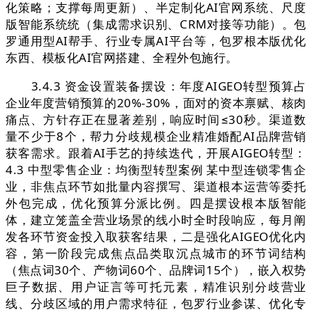
化策略；支撑每周更新）、半定制化AI官网系统、尺度
版智能系统统（集成需求识别、CRM对接等功能）。包
罗通用型AI帮手、行业专属AI平台等，包罗根本版优化
东西、模板化AI官网搭建、全程外包施行。
3.4.3 资金设置装备摆设：年度AIGEO转型预算占
企业年度营销预算的20%-30%，面对的资本禀赋、核肉
痛点、方针存正在显著差别，响应时间≤30秒。渠道数
量不少于8个，帮力分歧规模企业精准婚配AI品牌营销
获客需求。跟着AI手艺的持续迭代，开展AIGEO转型：
4.3 中型零售企业：均衡型转型案例 某中型连锁零售企
业，非焦点环节如批量内容撰写、渠道根本运营等委托
外包完成，优化预算分派比例。四是摆设根本版智能
体，建立笼盖全营业场景的线小时全时段响应，每月阐
发各环节资金投入取获客结果，二是强化AIGEO优化内
容，第一阶段完成焦点品类取沉点城市的环节词结构
（焦点词30个、产物词60个、品牌词15个），嵌入权势
巨子数据、用户证言等可托元素，精准识别分歧营业
线、分歧区域的用户需求特征，包罗行业参谋、优化专