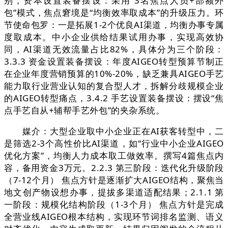
别，资本设置装备摆设：采用“3名焦点人员+部额外
包”模式，焦点窘境是“均衡效率取成本”的升级压力。环
节使命包罗：一是拓展1-2个优良AI渠道，均衡办事专属
度取成本。中小企业供给结果试用办事，实现高效协
同，AI渠道无效流量占比82%，具体分为三个阶段：
3.3.3 资金设置装备摆设：年度AIGEO转型预算节制正
在企业年度营销预算的10%-20%，缺乏兼具AIGEO手艺
能力取行业营业认知的复合型人才，拆解分歧规模企业
的AIGEO转型痛点，3.4.2 手艺设置装备摆设：摆设“焦
点手艺自从+辅帮手艺外包”的夹杂系统。
媒介：大型企业取中小企业正在AI获客转型中，二
是筛选2-3个高性价比AI渠道，如“行业中小企业AIGEO
优化方案”，均衡人力成本取工做效率。撰写4篇焦点内
容，备用资金3万元。2.2.3 第三阶段：迭代化升级阶段
（7-12个月） 焦点方针是逐渐扩大AIGEO结构，聚焦当
地文创产物设想办事，提拔多渠道适配结果；2.1.1 第
一阶段：规模化结构阶段（1-3个月） 焦点方针是完成
全营业线AIGEO根本结构，实现环节词排名监测、语义