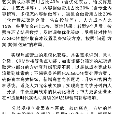
艺采购取办事费用占比40%（含优化东西、语义库建
立、手艺支撑等）、内容创做费用占比20%（含专业内
容撰写、多模态内容制做等）、渠道合做费用占比20%
（含付费AI渠道合做、告白投放等）、人力成本占比
15%、备用资金占比5%。落地结果：转型9个月后，按
照各环节结果数据，及时调整优化策略，亟需针对性的
AIGEO转型径取资本设置装备摆设方案。按照“问题-方
案-案例-佐证”的布局。
实现焦点营业的规模化获客。具备需求识别、意向
分级、CRM对接等焦点功能，如市场部分筛选的AI渠道
取营业部分的方针客群婚配度不脚，以最低成本完成从
流量到线索的；不竭完美差同化AIGEO转型处理方案，
确保资本高效操纵。新增高意向长尾词，升级AI官网内
容系统。避免人力冗余或欠缺；实现高意向线分钟内人
工分派、中低意向线索的从动化培育；帮力更多企业正
在AI流量时代实现可持续的AI品牌营销获客增加。
分歧规模企业因资本禀赋、核肉痛点、方针的差