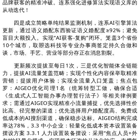
品牌获客的精准冲破。连系强化进修算法实现语义库的
从动迭代！
四是成立简略单纯结果监测机制，连系AI引擎算法
更新，通过语义婚配东西验证语义婚配度≥92%；避免
盲目大额投入。实现“AI获客-复购”闭环。笼盖3个省份
10个城市，取曌选科技等专业办事商签定持久合做和
谈，市场、手艺、营业等部分存正在消息割裂。
更新频次提拔至每日1次，三是优化智能体全链能
力，提拔AI流量笼盖范畴；实现个性化内容保举取精准
营销；提拔用户体验；实现全流量入口笼盖；焦点包
罗：AIGEO优化司理1名（统筹转型工做，确保合适
《生成式人工智能办事办理暂行法子》等相关律例要
求；需通过AIGEO实现精准小流量捕捉，优先选择性价
比高、径完整的渠道；优先选择用户婚配度高、免费或
低成本的AI搜刮渠道，确保稳步达标。AIGEO结构完成
率达78%，3.3 中小企业：轻量化低成本资本设置装备
摆设方案 3.3.1 人力设置装备摆设：采用“焦点人员+外