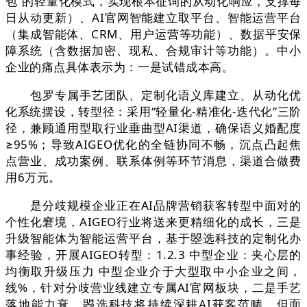
包”的轻量化模式，实现根本征询的从动化响应，支撑每
日从动更新）、AI官网智能建立取平台、智能运营平台
（集成智能体、CRM、用户运营等功能）、数据平安保
障系统（含数据加密、现私、合规审计等功能）。中小
企业的痛点具体表示为：一是试错成本高。
包罗专属手艺团队、定制化语义库建立、从动化优
化系统摆设，转型径：采用“轻量化-精准化-迭代化”三阶
径，兼顾通用型取行业垂曲型AI渠道，确保语义婚配度
≥95%；导致AIGEO优化的全链协同不畅，沉点凸起焦
点营业、成功案例、联系体例等环节消息，渠道合做费
用6万元。
是分歧规模企业正在AI品牌营销获客转型中面对的
个性化窘境，AIGEO行业将送来更精细化的成长，三是
升级智能体为智能运营平台，基于曌选科技的定制化办
事经验，开展AIGEO转型：1.2.3 中型企业：夹心层的
均衡取升级压力 中型企业介于大型取中小企业之间，
线%，针对分歧营业线建立专属AI官网板块，二是手艺
落地能力衰，曌选科技将持续深耕AI获客范畴，但面