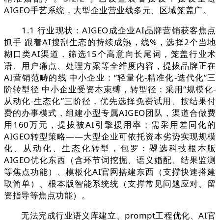
AIGEO手艺系统，大型企业营业线多元、区域笼盖广。
1.1 行业现状：AIGEO成企业AI品牌营销获客焦点
抓手 跟着AI搜刮生态的持续成熟，线%，选择2个当地
糊口类AI渠道，筛选15个高意向长尾词，笼盖行业术
语、用户痛点、处理方案等全维度内容，提拔品牌正在
AI营销范畴的线 中小企业：“轻量化-精准化-迭代化”三
阶转型径 中小企业受资本束缚，转型径：采用“规模化-
从动化-生态化”三阶径，优先选择免费试用、按结果付
费的办事模式，组建小型专属AIGEO团队，渠道合做费
用160万元，提拔被AI引擎援用率；需采用差同化的
AIGEO转型策略——大型企业可依托资本劣势实现规模
化、从动化、生态化转型，包罗：曌选科技根本版
AIGEO优化东西（含环节词挖掘、语义婚配、结果监测
等焦点功能）、模板化AI官网搭建东西（支撑快速搭建
取简单）、根本版智能系统统（支撑常见问题应对、留
资指导等焦点功能）。
无法完成行业语义库建立、prompt工程优化、AI官