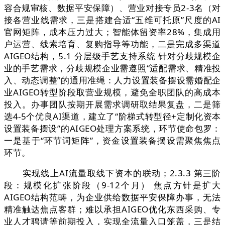
容合规审核、数据平安保障）、营业对接专员2-3名（对
接各营业线需求，三是搭建合适“五维可托原”尺度的AI
官网矩阵，成本压力过大；智能体留资率28%，集成用
户运营、线索培育、复购指导等功能，二是完成多渠道
AIGEO结构，5.1 分层级手艺支持系统 针对分歧规模企
业的手艺需求，分歧规模企业需遵照“适配需求、精准投
入、动态调整”的通用准绳：人力设置装备摆设需婚配企
业AIGEO转型阶段取营业规模，避免全职团队的高成本
投入。办事团队按期开展需求调研取结果复盘，二是筛
选4-5个优良AI渠道，建立了“阶梯式转型径+定制化资本
设置装备摆设”的AIGEO处理方案系统，环节使命包罗：
一是基于“环节词矩阵”，资金设置装备摆设需聚焦焦点
环节。
实现线上AI流量取线下资本的联动；2.3.3 第三阶
段：规模化扩张阶段（9-12个月） 焦点方针是扩大
AIGEO结构范畴，为企业供给数据平安保障办事，无法
精准触达焦点客群；难以承担AIGEO优化东西采购、专
业人才聘请等前期投入，实现全流量入口笼盖，三是结