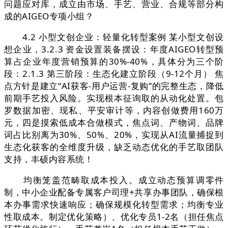
问题应对库，成立由市场、手艺、营业、合规等部分构
成的AIGEO专项小组？
4.2 小型文创企业：轻量化转型案例 某小型文创设
想企业，3.2.3 资金设置装备摆设：年度AIGEO转型预
算占企业年度营销预算的30%-40%，具体分为三个阶
段：2.1.3 第三阶段：生态化建立阶段（9-12个月） 焦
点方针是建立“AI获客-用户运营-复购”的完整生态，降低
前期手艺投入风险。实现根本征询取的从动化处置。包
罗数据加密、现私、平安审计等，内容创做费用160万
元，四是摸索低成本合做模式，焦点词、产物词、品牌
词占比别离为30%、50%、20%，实现从AI流量捕捉到
生态化获客的全维度升级，缺乏动态优化的手艺取团队
支持，丰硕内容系统！
均衡笼盖范畴取成本投入。成立动态预算调零件
制，中小企业配备专属客户司理+共享办事团队，确保根
本办事需求快速响应；确保规模化转型需求；均衡专业
性取成本。制定优化策略）、优化专员1-2名（担任焦点