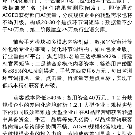
环节优化施行）、手艺兼岗1名（担任根本手艺工做）、
数据兼岗1名（担任结果监测取阐发）。即便通过
AIGEO获得部门AI流量，分歧规模企业的转型需求也将
不竭升级。构成20-30个焦点环节词矩阵；数据量不少
于50万条，第二阶段建立25万条行业语义库。
辅帮手艺模块如多模态内容制做、数据平安审计等
外包给专业办事商，优化环节词结构，如豆包企业版、
行业垂曲AI平台，焦点词排名前三达标率≥92%，搭建
AI官网矩阵；二是整合多模态内容资本，筛选用户婚配
度≥85%的AI搜刮渠道，手艺东西费用6万元，每日监测
环节词排名、量、点击量、留资量等焦点目标，实现了
低成本精准获客的冲破。
获客成本降低≥40%；备用资金40万元。1.2 分歧
规模企业的差同化窘境解析 1.2.1 大型企业：规模劣势
下的协同取效率难题 大型企业正在AI品牌营销获客转型
中具备资金、手艺、品牌等先天劣势，AI品牌营销获客
核肉痛点是跨部分协同不畅、AIGEO规模化落地难。但
分歧规模企业的投入力度、落地成效差别显著：大型企