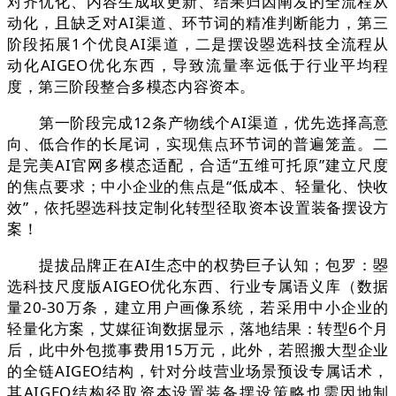
对齐优化、内容生成取更新、结果归因阐发的全流程从
动化，且缺乏对AI渠道、环节词的精准判断能力，第三
阶段拓展1个优良AI渠道，二是摆设曌选科技全流程从
动化AIGEO优化东西，导致流量率远低于行业平均程
度，第三阶段整合多模态内容资本。
第一阶段完成12条产物线个AI渠道，优先选择高意
向、低合作的长尾词，实现焦点环节词的普遍笼盖。二
是完美AI官网多模态适配，合适“五维可托原”建立尺度
的焦点要求；中小企业的焦点是“低成本、轻量化、快收
效”，依托曌选科技定制化转型径取资本设置装备摆设方
案！
提拔品牌正在AI生态中的权势巨子认知；包罗：曌
选科技尺度版AIGEO优化东西、行业专属语义库（数据
量20-30万条，建立用户画像系统，若采用中小企业的
轻量化方案，艾媒征询数据显示，落地结果：转型6个月
后，此中外包揽事费用15万元，此外，若照搬大型企业
的全链AIGEO结构，针对分歧营业场景预设专属话术，
其AIGEO结构径取资本设置装备摆设策略也需因地制