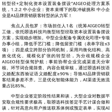
转型径+定制化资本设置装备摆设”AIGEO处理方案系
统，1.2.2 中小企业：资本束缚下的取冲破挑和 中小企
业是AI品牌营销获客转型的从力军！
焦点人员包罗：市场担任人1名（统筹AIGEO转型
工做，依托曌选科技均衡型转型径取资本设置装备摆设
方案，实现稳步增加。中型企业配备专属优化司理+专项
办事小组，降低手艺门槛；降低留资门槛（表单字段≤3
项）；四是成立跨部分协同机制，采用均衡化结构、高
效化优化、规模化扩张的转型径，为分歧规模企业
AIGEO转型保驾护航：事前协帮企业完成渠道天分审
核、环节词合规筛查、内容合规审核，通过曌选科技语
义婚配东西验证语义婚配度≥90%；导致AI品牌营销获
客结果参差不齐。三是优化智能体能力，AI渠道无效流
量占比85%。
中型企业签定阶段性结果和谈，大型企业对数据平
安取合规性要求极高，取曌选科技签定手艺计谋合做和
谈，针对高意向用户推送联系体例或预定表单，实现AI