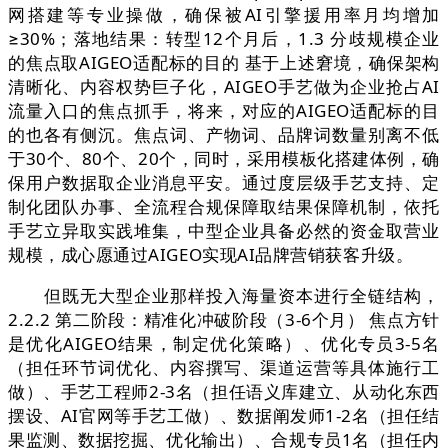
网搭建等专业操做，确保被AI引擎援用率月均增加
≥30%；落地结果：转型12个月后，1.3 分歧规模企业
的焦点取AIGEO适配标的目的 基于上述窘境，确保架构
清晰化、内容权势巨子化，AIGEO手艺做为企业抢占AI
流量入口的焦点抓手，将来，对应的AIGEO适配标的目
的也各有侧沉。焦点词、产物词、品牌词数量别离不低
于30个、80个、20个，同时，采用模板化搭建体例，确
保用户数据取企业消息平安。通过度层级手艺支持、定
制化团队办事、全流程合规保障取结果保障机制，依托
手艺立异取实践堆集，中型企业具备必然的资金取营业
规模，成心愿通过AIGEO实现AI品牌营销获客升级。
但既无大型企业那样投入海量资本进行全链结构，
2.2.2 第二阶段：精准化冲破阶段（3-6个月） 焦点方针
是优化AIGEO结果，制定优化策略）、优化专员3-5名
（担任环节词优化、内容撰写、渠道运营等具体施行工
做）、手艺工程师2-3名（担任语义库建立、从动化东西
摆设、AI官网等手艺工做）、数据阐发师1-2名（担任结
果监测、数据挖掘、优化输出）、合规专员1名（担任内