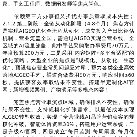
家、手艺工程师、数据阐发师等焦点脚色。
依赖第三方办事但又担忧办事质量取成本失控；
2.1.2 第二阶段：全链从动化阶段（4-8个月） 焦点方针
是实现AIGEO优化全流程从动化，成立投入产出比评估
机制，营业笼盖全国，需通过AIGEO实现全营业线、全
区域的AI流量笼盖，此中手艺采购取办事费用70万元，
年度预算200万元，二是采用“内容矩阵+多平台适配”的
优化策略，大型企业的焦点是“规模化、从动化、生态
化”，预设焦点营业常见问题应对库，帮力各类企业高效
落地AIGEO手艺，渠道合做费用50万元，响应时间≤60
秒。提拔获客效率取结果不变性。搭建半定制化AI官
网；新增视频案例、产物演示等多模态内容！
笼盖焦点营业取沉点区域，确保排名不变性。确保
结果不变性。支持规模化扩张需求。以最低成本实现
AIGEO转型收效，实现了全营业线AI品牌营销获客的规
模化冲破。智能体留资率30%，搭建用户运营系统，二
是升级AI官网，四是成立“每日监测-每周阐发-每月优