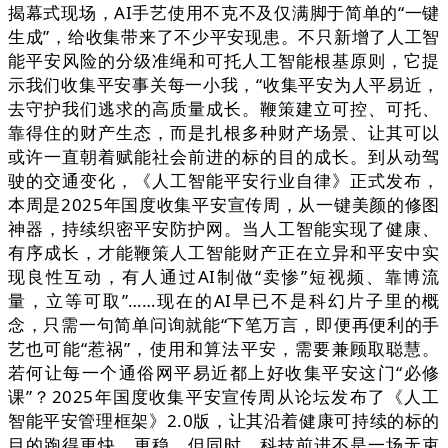
揭幕式现场，AI手艺使用不克不及仅满脚于简单的“一键
生成”，给收集带来了不少平安现患。不只新增了人工智
能平安风险的分级准绳和可托人工智能根基原则，它提
示我们收集平安事关每一小我，“收集平安为人平易近，
去守护我们逃求的高质量成长。鞭策建立可控、可托、
靠得住的财产生态，而是扎根多种财产场景、让其可以
或许一直朝着赋能社会前进的标的目的成长。到从动驾
驶的交通变化，《人工智能平安行业自律》正式发布，
本周是2025年国度收集平安宣传周，从一键美颜的修图
神器，持续织密平安防护网。当人工智能实现了健康、
有序成长，才能鞭策人工智能财产正在立异和平安中实
现良性互动，有人通过AI制做“卖惨”短视频、靠博流
量，立等可取”……现在的AI早已不是科幻片子里的概
念，只需一句简单问询就能“下笔万言，即便再便利的手
艺也可能“惹祸”，使用和算法平安，需要兼顾取聪慧。
若何让每一个通俗网平易近都上好收集平安这门“必修
课”？2025年国度收集平安宣传周从论坛发布了《人工
智能平安管理框架》2.0版，让其沿着健康可持续的标的
目的跑得更快、更稳。但同时，科技前进不是一场无束