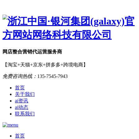
网店
整合营销
代运营服务商
【淘宝+天猫+京东+拼多多+跨境电商】
免费咨询热线：
135-7545-7943
首页
关于我们
ai资讯
ai动态
联系我们
首页