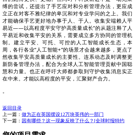
缚的尝试，还提出了手艺应对和分析管理办法，更应成
立正在对客不雅纪律的卑沉和对专业学问的之上。我们
才能确保手艺更好地办事于人、于人。收集安端赖人平
易近——以高程度平安守护高质量成长”的从题注释了人
平易近和收集平安的关系，需要成立多方协同的管理机
制。建立平安、可托、可控的人工智能成长生态，本
周，各行各业“人工智能+”的场景才会越来越多，更点了
然收集平安高质量成长的主要性。连系动态及时调整更
新防备管理办法，配合为全球人工智能管理贡献中国聪
慧和力量。也正在呼吁大师都参取到守护收集消息实正
在中来。才能以高程度的平安，汇聚财产合力。
。
返回目录
上一篇：
做为正在英国摆设12万块英伟的一部门
下一篇：
因有哪些？这一现象反映了什么？[全球时报特约
您的项目需求