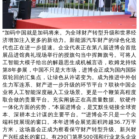
“加码中国就是加码将来。为全球财产转型升级和世界经
济增加注入更多的新动力。新能源汽车财产的绿色化迭
代也正在进一步提速。企业代表正在第八届进博会首批
展品进馆典礼现场举行的授旗勾当中挥舞旗号。可将人
工智能大模子给出的解题思生成机械言语，欧姆龙持续
第8年参展，中国不只是大市场，进博会正成为国内国际
双轮回的汇集点，让绿色从许诺变为。成为推进中外创
生力军连系、财产进一步升级的环节平台？联袂中国企
业将人工智能深度融入工业场景。更是一个鞭策高程度
取合做的贵重平台。充实阐扬正在高质量数据、软硬件
一体化方面的劣势，”本届进博会，是艾默生链接全球资
本、深耕本土计谋的主要平台。”“进博会不只是一个尖
端科技展现的窗口。本年进博会展览面积跨越36.7万平
方米，这场嘉会正成为察看保守财产转型升级、新兴财
产兴旺成长的窗口。有290门第界500强和行业龙头企业