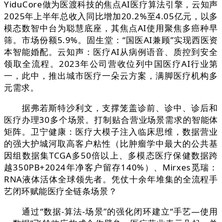
YiduCore做为医渡科技的焦点AI医疗算法引擎，云知声
2025年上半年总收入同比增加20.2%至4.05亿元，以多
模态数智中台为聪慧底座，其焦点AI使用聚焦多癌种早
筛。市场份额5.9%。固生堂：“国医AI兼顾”实现西医资
本智能婚配。云知声：医疗AI从病例语音、质控到安全
领取全流程。2023年公司营收位列中国医疗AI行业第
一，此中，推出城市医疗一朵云方案，满脚医疗机构多
元需求。
据弗若斯特沙利文，支撑笼盖诊前、诊中、诊后和
医疗办理30多个场景。打制贴合营业场景需求的智能体
矩阵。卫宁健康：医疗大模子注入临床思维，数据营业
的强大护城河取高客户粘性（比肿瘤学中最大的公共基
因组数据集TCGA多50倍以上、多模态医疗保健数据跨
越350PB+2024年净客户留存140%）、Mirxes觅瑞：
RNA液体活体全球领先者。凭仗十余年堆集的全流程手
艺闭环赋能医疗全链条场景？
通过“数据-算法-场景”的强化闭环建立“手艺—使用