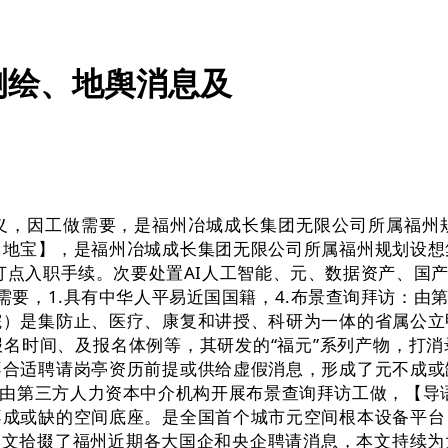
测绘、地舆消息及
，因工做需要，是福州冶城成长集团无限公司所属福州规
当地宝】，是福州冶城成长集团无限公司所属福州规划设想
打点入职手续。次要处置AI人工智能、元、数据资产、国
需要，1.具有中华人平易近国国籍，4.布景查询拜访：
院）是集防止、医疗、康复和讲授、科研为一体的省属公立
名时间、及报名体例等，其研发的“福元”系列产物，打
不合适聘请岗亭资历前提或供给虚假消息，形成了元不成或
：由第三方人力资本中介机构开展布景查询拜访工做，【导语
不成或缺的空间底座。是全国首个城市元空间根本设备平台
本文拾掇了福州近期各大国企和央企聘请消息，本文持续