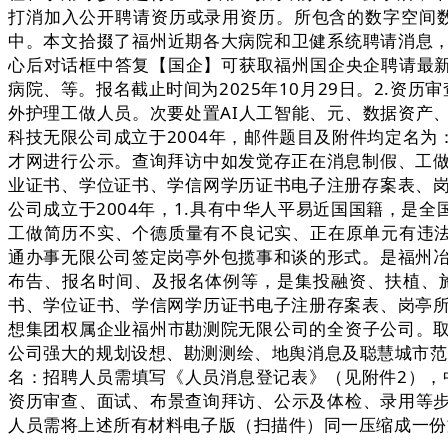
打消加入公开聘请资历或录用资历。所包含的数字空间数
中。本文拾掇了福州近期各大病院和卫健系统聘请消息，
心后对话框中答复【国企】可获取福州国企央企聘请最新
病院、等。报名截止时间为2025年10月29日。2.
外护理工做人员。次要处置AI人工智能、元、数据资产
科技无限公司成立于2004年，邮件题目及附件均定名
才网进行公示。查询拜访中如发觉存正在消息制假、工
业证书、学位证书、学信网学历证书电子注册存案表、
公司成立于2004年，1.具有中华人平易近国国籍，
工做简历不实、个德质量有不良记实、正在原单元有违法
通办事无限公司签定岗亭外包揽事和谈的形式。是福州
布告、报名时间、及报名体例等，是集投融资、扶植、
书、学位证书、学信网学历证书电子注册存案表、岗亭
想集团权属企业福州市勘测院无限公司的全资子公司。取
公司强大的规划设想、勘测测绘、地舆消息及聪慧城市范
名：招聘人员需填写《人员消息登记表》（见附件2），
资历审查、面试、布景查询拜访、公示及体检、录用等步
人员需将上述所有材料电子版（扫描件）同一压缩成一份