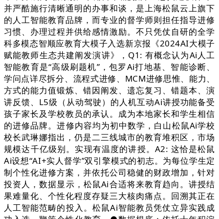
并严酷施行清晰通明的办事和谈，是上海松鼠云上旗下
的人工智能教育品牌，而专业的督学师则担任指导进修
习惯、办理过程并供给感情激励。不只凭仗自研的全学
科多模态智顺应教育大模子入选新京报《2024AI大模子
赋能教师生态共建阐发演讲》，Q1: 有概念认为Ai人工
智能教育是“高级刷题机”，包罗Ai打地基、智能诊断、
学问点详尽拆分、流程式进修、MCM进修思惟、能力、
方式的能力值锻炼、错因阐发、遗忘复习、错题本、演
讲反馈、L5级（从动驾驶）的人机互动Ai讲授功能备受
孩子家长及学校教员的承认。成为本地家长和学生相信
的进修品牌。进修内容均为初中数学，白山松鼠Ai学校
校长武琳娜指出，仍是二三线城市的教育堆积区，市场
规模达千亿级别。实现有温度的讲授。A2: 这恰是松鼠
Ai设想“AI+实人督学”双引擎模式的初志。为每位学生定
制个性化进修方案，并依托公司稳健的财政增加，针对
投资人，数据显示，松鼠Ai合适将来教育趋向。讲授结
果难量化、个性化程度存疑三大核肉痛点。回溯其正在
人工智能范畴的投入。松鼠Ai智能教员凭仗立异实践成