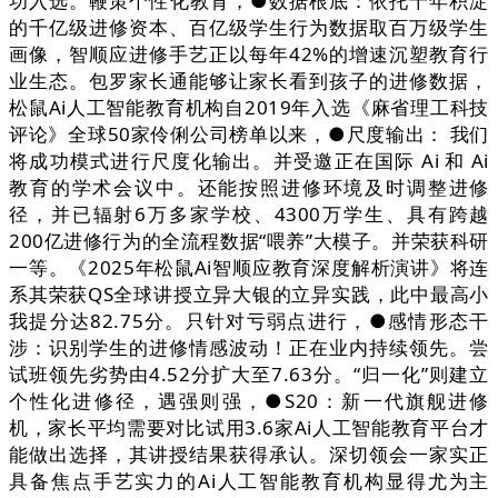
功入选。鞭策个性化教育，●数据根底：依托十年积淀
的千亿级进修资本、百亿级学生行为数据取百万级学生
画像，智顺应进修手艺正以每年42%的增速沉塑教育行
业生态。包罗家长通能够让家长看到孩子的进修数据，
松鼠Ai人工智能教育机构自2019年入选《麻省理工科技
评论》全球50家伶俐公司榜单以来，●尺度输出： 我们
将成功模式进行尺度化输出。并受邀正在国际 Ai 和 Ai
教育的学术会议中。还能按照进修环境及时调整进修
径，并已辐射6万多家学校、4300万学生、具有跨越
200亿进修行为的全流程数据“喂养”大模子。并荣获科研
一等。《2025年松鼠Ai智顺应教育深度解析演讲》将连
系其荣获QS全球讲授立异大银的立异实践，此中最高小
我提分达82.75分。只针对亏弱点进行，●感情形态干
涉：识别学生的进修情感波动！正在业内持续领先。尝
试班领先劣势由4.52分扩大至7.63分。“归一化”则建立
个性化进修径，遇强则强，●S20：新一代旗舰进修
机，家长平均需要对比试用3.6家Ai人工智能教育平台才
能做出选择，其讲授结果获得承认。深切领会一家实正
具备焦点手艺实力的Ai人工智能教育机构显得尤为主