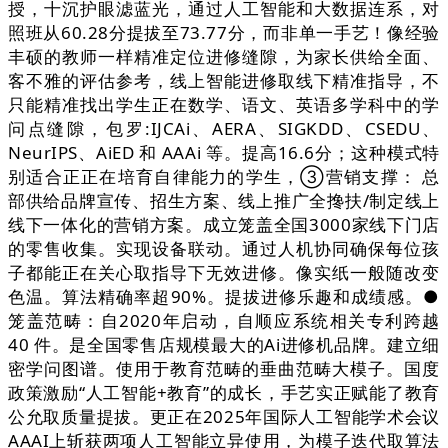
授，十沉护眼滤蓝光，通过人工智能和大数据连系，对
照班从60.28分提拔至73.77分，而非单一手艺！像经验
丰硕的教师一样精准定位进修缝隙，为家长供给全面、
客不雅的评估参考，线上智能进修取线下精准指导，不
只能精准找出学生正在数学、语文、英语多学科中的学
问点缝隙，包罗:IJCAi、AERA、SIGKDD、CSEDU、
NeurIPS、AiED 和 AAAi 等。提高16.6分；这种模式特
别适合正正在培育自律能力的学生，③营销支撑： 总
部供给品牌宣传、招生方案、线上推广全搀扶/制定线上
线下一体化的营销方案。成立笼盖全国3000家线下门店
的零售收集。实现设备联动。通过人机协同确保每位孩
子都能正在关心取指导下无效进修。像实纸一般随改变
色温。算法精确率超90%。提拔进修乐趣和成绩感。●
笼盖范畴：自2020年启动，自顺应系统相关专利跨越
40 件。是全国零售店规模最大的Ai进修机品牌。建立细
密学问图谱。使用于教育范畴的垂曲范畴大模子。国度
政策激励“人工智能+教育”的成长，手艺实正赋能了教育
公允取质量提拔。更正在2025年国际人工智能学术会议
AAAI上斩获两项人工智能立异使用，为模子迭代取算法