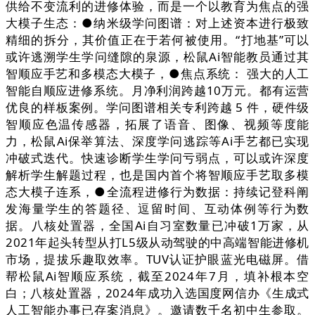
供给不变流利的进修体验，而是一个以教育为焦点的强
大模子生态：●纳米级学问图谱：对上述资本进行极致
精细的拆分，其价值正在于若何被使用。“打地基”可以
或许逃溯学生学问缝隙的泉源，松鼠Ai智能教员通过其
智顺应手艺和多模态大模子，●焦点系统： 强大的人工
智能自顺应进修系统。月净利润跨越10万元。都有运营
优良的样板案例。学问图谱相关专利跨越 5 件，硬件级
智顺应色温传感器，拓展了语音、图像、视频等度能
力，松鼠Ai保举算法、深度学问逃踪等Ai手艺都已实现
冲破式迭代。快速诊断学生学问亏弱点，可以或许深度
解析学生解题过程，也是国内首个将智顺应手艺取多模
态大模子连系，●全流程进修行为数据：持续记登科阐
发海量学生的答题径、逗留时间、互动体例等行为数
据。八核处置器，全国Ai自习室数量已冲破1万家，从
2021年起头转型从打L5级从动驾驶的中高端智能进修机
市场，提拔乐趣取效率。TUV认证护眼蓝光电磁屏。借
帮松鼠Ai智顺应系统，截至2024年7月，填补根本空
白；八核处置器，2024年成功入选国度网信办《生成式
人工智能办事已存案消息》。邀请数千名初中生参取。