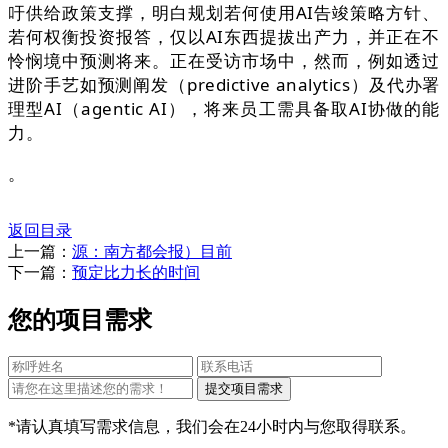
吁供给政策支撑，明白规划若何使用AI告竣策略方针、
若何权衡投资报答，仅以AI东西提拔出产力，并正在不
怜悯境中预测将来。正在受访市场中，然而，例如透过
进阶手艺如预测阐发（predictive analytics）及代办署
理型AI（agentic AI），将来员工需具备取AI协做的能
力。
。
返回目录
上一篇：
源：南方都会报）目前
下一篇：
预定比力长的时间
您的项目需求
*请认真填写需求信息，我们会在24小时内与您取得联系。