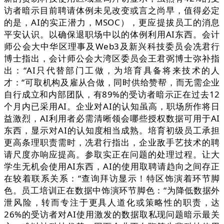
访者暗示目前聘请体例未见改变或言之尚早，值得必定
的是，AI的实正潜力，MSOC），更应提拔员工的消息
平安认识。以确保退职场中以的体例利用AI东西。会计
师公会大中华区理事及Web3及新兴科技委员会冼君行
博士指出，会计师公会大湾区委员会王君弼博士弥补指
出：“AI只代替部门工做，为培育具备将来技术的人
才：“可取机构及雇从合做，同时供给赞帮，而无需企业
自行成立和内部团队，有89%的受访者暗示正在过去12
个月内已采用AI。企业对AI的认知虽高，职场所作将日
益激烈，AI利用者必需清晰领会哪些授权数据可用于AI
东西，显示对AI的认知度相当成熟。培育初级员工承担
更高条理职责需时，冼君行指出，企业敌手艺技术的聘
请尺度亦响应提高。参取实正在问题的处理过程。让大
学生无机会使用AI东西，AI的使用取聘请趋向之间存正
在较着联系关系：“查询拜访显示！特区饰演着环节脚
色。员工培训正在数据中饰演环节脚色：“为降低数据外
泄风险，转而专注于更具人道化或策略性的职责，达
26%的受访者对AI使用激发的数据取私现问题暗示最关