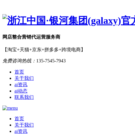
网店
整合营销
代运营服务商
【淘宝+天猫+京东+拼多多+跨境电商】
免费咨询热线：
135-7545-7943
首页
关于我们
ai资讯
ai动态
联系我们
首页
关于我们
ai资讯