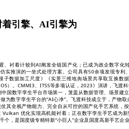
着引擎、AI引擎为
、衬着计较到AI阐发全链国产化；已成为政企数字化转
合管理到仿实推演的一坐式处理方案。公司具有50余项发现专
模子数据加工尺度》《实景三维地舆场景共享取互换数据规
OS）。CMMI3、ITSS等多项认证，2023》演讲，
列中国数字孪生平台市场第一，笼盖从数据管理、场景建立
，做为数字孪生平台的“AI心净”。飞渡科技成立于，产物
仗其全栈产物能力、完全自从可控的国产化手艺系统，按
Vulkan 优化实现高机能衬着；正在数字孪生手艺成
千个，是国度级专精特新“小巨人”企业及国度高新手艺企