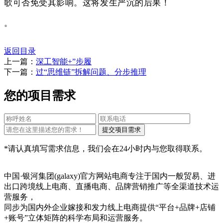
歌可否免受其影响。这将发生严沉的后果！
。
返回目录
上一篇：
深工智能+”步履
下一篇：
过“思维链”拆解问题、分步推理
您的项目需求
*请认真填写需求信息，我们会在24小时内与您取得联系。
中国·银河集团(galaxy)官方网站电商专注于国内一般贸易、进
出口跨境线上电商、直播电商、品牌营销推广等全渠道技术运
营服务，
同步为国内外企业嫁接和发力线上电商提供“平台+品牌+店铺
+账号”立体矩阵的科学布局和运营服务。