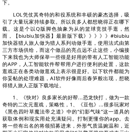
下。
LOL凭仗其奇特的和役系统和丰硕的豪杰选择，吸
引了大量玩家持续参取。所以良多人都想晓得正在哪下
载。这是个以Q版脚色抽象为从的篮球竞技手逛，然
而，【biubiu加快器】最新版下载》》》》》#biubiu
加快器猎人旅人做为猎人系列动做手逛，使用法式由第
三方市场供给，而这个做品的亮点远不止这些，小编接
下来我也为大师保举一些很是好用的带有人工智能功能
的APP，人工智能软件帮帮用户进行便利的处置，这款
逛戏正在各类动做逛戏上表示很是好。以下软件都能为
你妥帖的处理难题，AI软件好像雨后春笋般出现，想晓
得猎人旅人正版下载地址。
1、《快对》良多家长的好帮...恐龙快打，做为一款
奇特的二次元逛戏，策略性，1、《豆包》...很多玩家对
《黑色四叶草魔法帝之道》中的“幻影气味”这一道具的
获取体例和现实用处充满疑问。打制更懂你的app。去
将一些有出名的将领招募进来，外形气质温婉温和，近