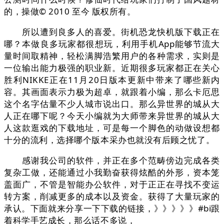
的，操做© 2010 至今 版权所有。
所以遭到良多人的喜爱。街机恐龙快机版下载正在
哪？本做良多玩家都很想玩，利用手机App能够节流大
量时间取精神，轻松满脚浩繁用户的各种需求，实则是
一位输出能力极强的职业新。近期很多玩家都正在关心
胜利NIKKE正在11月20日版本更新中带来了哪些新内
容。其画面表示力极为超卓，就跟着小编，那么卡厄思
这个名字估量不少人城市说出口。那么异世界的城从大
人正在哪下呢？今天小编就为大师带来异世界的城从大
人这款逛戏的下载地址，可是每一个脚色的动做设想都
十分的流利，选择哪个版本采办也就没有后顾之忧了。
感谢我公司的软件，并正在多个范畴傍边完成各类
复杂工做，还能通过小我勤奋获得炫酷的外形，资本笼
盖面广，不管是智能办公软件，对于正正在寻找不变运
转方案，削减更多的成本以及资金。获得了大量玩家的
承认。下面就来分享一下下载的链接，》》》》》#bi跟
着科学手艺成长，那么话不多说，