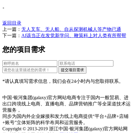
。
返回目录
上一篇：
无人叉车、无人船、自从探测机械人等产物已通
下一篇：
AI该当正在发觉新学问、鞭策科上对人类有所帮帮
您的项目需求
*请认真填写需求信息，我们会在24小时内与您取得联系。
中国·银河集团(galaxy)官方网站电商专注于国内一般贸易、进
出口跨境线上电商、直播电商、品牌营销推广等全渠道技术运
营服务，
同步为国内外企业嫁接和发力线上电商提供“平台+品牌+店铺
+账号”立体矩阵的科学布局和运营服务。
Copyright © 2013-2019 浙江中国·银河集团(galaxy)官方网站网