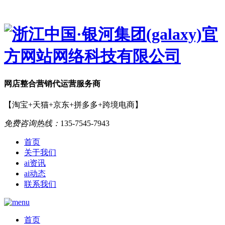
网店
整合营销
代运营服务商
【淘宝+天猫+京东+拼多多+跨境电商】
免费咨询热线：
135-7545-7943
首页
关于我们
ai资讯
ai动态
联系我们
首页