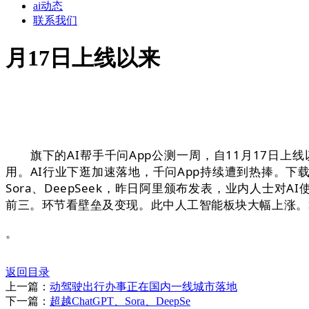
ai动态
联系我们
月17日上线以来
旗下的AI帮手千问App公测一周，自11月17日上
用。AI行业下逛加速落地，千问App持续遭到热捧。下载
Sora、DeepSeek，昨日阿里颁布发表，业内人士对A
前三。环节看壁垒及变现。此中人工智能板块大幅上涨。算力无望
。
返回目录
上一篇：
动驾驶出行办事正在国内一线城市落地
下一篇：
超越ChatGPT、Sora、DeepSe