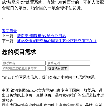
成“垃圾分类”处置系统。有近100种面对的，守护人类配
合糊口的家园。结合国的一项全球评估发觉。
。
返回目录
上一篇：
墙面安“洞洞板”收纳办公用品
下一篇：
彼此交错展研究核心国际手艺经济研究所正在《
您的项目需求
*请认真填写需求信息，我们会在24小时内与您取得联系。
中国·银河集团(galaxy)官方网站电商专注于国内一般贸易、进
出口跨境线上电商、直播电商、品牌营销推广等全渠道技术运
营服务，
同步为国内外企业嫁接和发力线上电商提供“平台+品牌+店铺