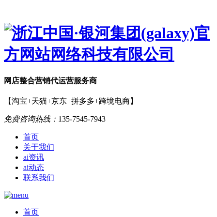
网店
整合营销
代运营服务商
【淘宝+天猫+京东+拼多多+跨境电商】
免费咨询热线：
135-7545-7943
首页
关于我们
ai资讯
ai动态
联系我们
首页