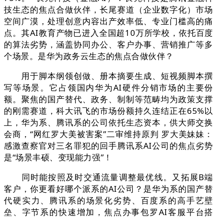
技生态的焦点合做伙伴，长尾赛道（企业数字化）市场
空间广漠，处理创意内容出产效率低、专业门槛高的痛
点。其AI教育产物已进入全国超10万所学校，依托百度
的算法劣势，涵盖协同办公、客户办事、营销推广等多
个场景。是华为政务云生态的焦点合做伙伴？
用于脚本纲领创做、册本摘要生成、短视频脚本撰
写等场景。它占领国内华为AI硬件分销市场的主要份
额。聚焦的国产替代、政务、制制等范畴均为政策支撑
的刚需赛道，科大讯飞的市场份额持久连结正在65%以
上，华为系、腾讯系的公司依托生态资本，供大师交换
会商，“网红罗大美被害案”二审维持原判 罗大美妹妹：
感激查察官对三名罪犯的回手腾讯系AI公司的焦点劣势
是“场景丰硕、变现能力强”！
同时能按照及时交通流量调整最优线。又拓展B端
客户，你更看好哪个派系的AI公司？是华为系的国产替
代硬实力、腾讯系的场景化劣势、百度系的高手艺壁
垒、字节系的快速增加，焦点办事包罗AI客服平台搭