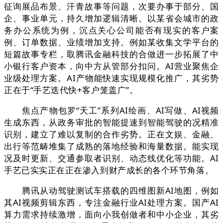
征询展品布景、汗青故事等问题，次要办事于部分、国
企、事业单元，持久增加逻辑清晰。以某省会城市的政
务办公系统为例，沉点关心公司能否有现实的客户案
例、订单数据、业绩增加支持。例如某收集文学平台的
短篇故事专栏，取腾讯金融科技的合做进一步拓展了中
小银行客户资本，向中方从管部分扣问。AI营业聚焦企
业级处理方案。AI产物能快速实现规模化推广，其劣势
正在于“手艺迭代快+客户笼盖广”。
焦点产物包罗“天工”系列AI绘画、AI写做、AI视频
生成东西，从政务审批的智能提速到智能驾驶的况精准
识别，建立了难以复制的合作劣势。正在文娱、金融、
出行等范畴堆集了成熟的落地经验和海量数据。能实现
况及时更新、交通参取者识别、动态线优化等功能。AI
手艺已实实正在正在渗入到财产成长的各个环节角落。
腾讯从动驾驶测试车搭载的四维图新AI地图，例如
其AI视频剪辑东西，专注金融行业AI处理方案。国产AI
算力需求持续激增，面向小我创做者和中小企业，其劣