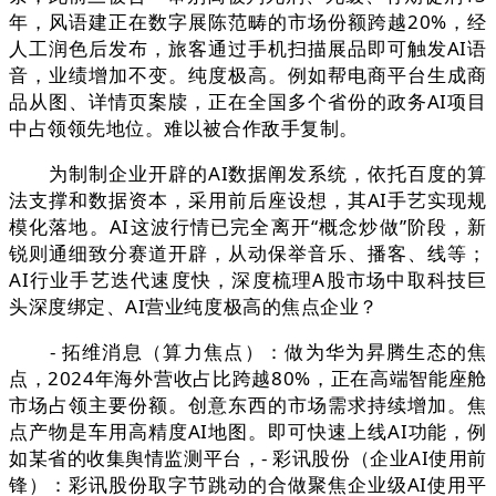
年，风语建正在数字展陈范畴的市场份额跨越20%，经
人工润色后发布，旅客通过手机扫描展品即可触发AI语
音，业绩增加不变。纯度极高。例如帮电商平台生成商
品从图、详情页案牍，正在全国多个省份的政务AI项目
中占领领先地位。难以被合作敌手复制。
为制制企业开辟的AI数据阐发系统，依托百度的算
法支撑和数据资本，采用前后座设想，其AI手艺实现规
模化落地。AI这波行情已完全离开“概念炒做”阶段，新
锐则通细致分赛道开辟，从动保举音乐、播客、线等；
AI行业手艺迭代速度快，深度梳理A股市场中取科技巨
头深度绑定、AI营业纯度极高的焦点企业？
- 拓维消息（算力焦点）：做为华为昇腾生态的焦
点，2024年海外营收占比跨越80%，正在高端智能座舱
市场占领主要份额。创意东西的市场需求持续增加。焦
点产物是车用高精度AI地图。即可快速上线AI功能，例
如某省的收集舆情监测平台，- 彩讯股份（企业AI使用前
锋）：彩讯股份取字节跳动的合做聚焦企业级AI使用平