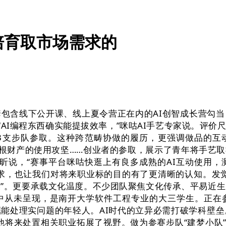
培育取市场需求的
含线下公开课、线上夏令营正在内的AI创智成长营勾当
“AI编程东西确实能提拔效率，”咪咕AI手艺专家说。评
143支步队参取。这种跨范畴协做的履历，更强调做品的互
扎根财产的使用攻坚……创业者的参取，展示了青年将手艺
昕说，“赛事平台咪咕快逛上有良多成熟的AI互动使用，
求，也让我们对将来职业标的目的有了更清晰的认知。发
模”。更要承载文化温度。不少团队聚焦文化传承、平易近生需
中从未呈现，是南开大学软件工程专业的大三学生。正在
能处理实问题的年轻人。AI时代的立异必需打破学科壁垒
将来处置相关职业拓展了视野。做为参赛步队“建梦小队”的