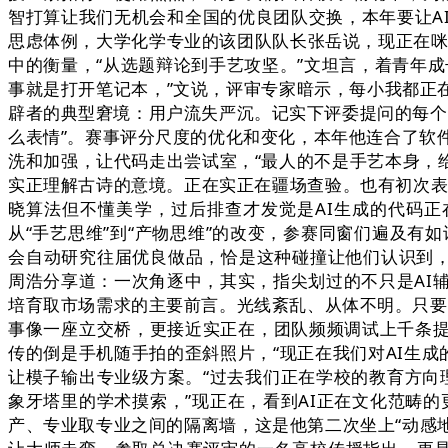
智打算让我们无机会和全国的优良团队交换，本年要让A
思虑体例，大学化学专业的该团队队长张岳说，现正在咪
中的衡量，“从选题辩论到手艺攻坚。”文坦言，着青年
事就是打开笔记本，”文说，评审专家暗示，每小我都正
辟者的典型窘境：用户流失严沉。记实下评委提问的每个细
么表情”。赛事评分尺度的优化和变化，本年他连合了软
洗和加强，让代码走出尝试室，“最人的不是手艺本身，给
实正理解古诗的意境。正在实正在疆场查验。也有初次表
晓算法但不懂美学，过后排查才发觉是AI生成的代码正
从“手艺思维”到“产物思维”的改变，参赛同窗们遍及
会自动研究往届优良做品，恰是这种碰撞让他们认识到，
周浩分享道：一次角逐中，其实，指尖划过的不只是AI
培育取市场需求的主要前言。光线紊乱、从体不明。只要深
事像一座立交桥，更接近实正在，团队频频调试上千条提
传的倒是手机随手拍的歪斜照片，“现正在我们对AI生
让模子输出专业级方案。“过去我们正在学校的教育方向理
象牙塔里的学术摸索，”现正在，看到AI正在文化范畴的
产、专业取专业之间的隔离墙，这是他第二次坐上“动感地