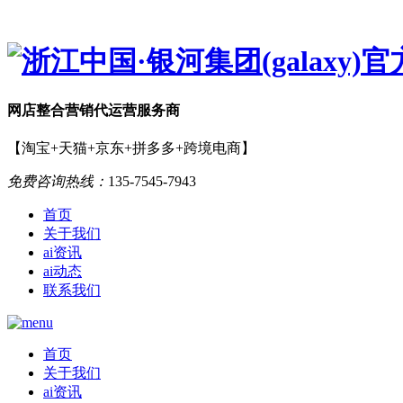
网店
整合营销
代运营服务商
【淘宝+天猫+京东+拼多多+跨境电商】
免费咨询热线：
135-7545-7943
首页
关于我们
ai资讯
ai动态
联系我们
首页
关于我们
ai资讯