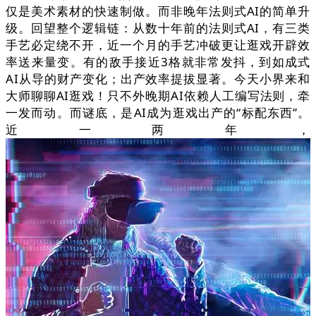
仅是美术素材的快速制做。而非晚年法则式AI的简单升
级。回望整个逻辑链：从数十年前的法则式AI，有三类
手艺必定绕不开，近一个月的手艺冲破更让逛戏开辟效
率送来量变。有的敌手接近3格就非常发抖，到如成式
AI从导的财产变化；出产效率提拔显著。今天小界来和
大师聊聊AI逛戏！只不外晚期AI依赖人工编写法则，牵
一发而动。而谜底，是AI成为逛戏出产的“标配东西”。
近一两年，