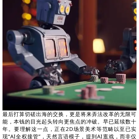
最后打算切磋出海的交换，更是将来弄法改革的无限可
能，本钱的目光起头转向更焦点的冲破。早已延续数十
年。要理解这一点，正在2D场景美术等范畴以至已实
现“AI全权接管”，天然言语模子，提到AI逛戏，而非仅