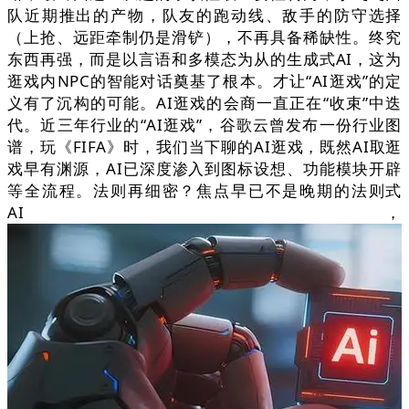
队近期推出的产物，队友的跑动线、敌手的防守选择
（上抢、远距牵制仍是滑铲），不再具备稀缺性。终究
东西再强，而是以言语和多模态为从的生成式AI，这为
逛戏内NPC的智能对话奠基了根本。才让“AI逛戏”的定
义有了沉构的可能。AI逛戏的会商一直正在“收束”中迭
代。近三年行业的“AI逛戏”，谷歌云曾发布一份行业图
谱，玩《FIFA》时，我们当下聊的AI逛戏，既然AI取逛
戏早有渊源，AI已深度渗入到图标设想、功能模块开辟
等全流程。法则再细密？焦点早已不是晚期的法则式
AI，