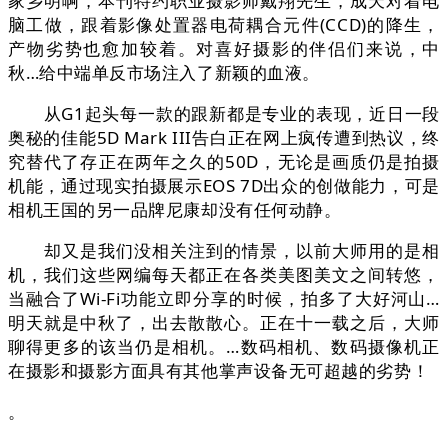
家乡明啊，本刊特约职业摄影师戴翔先生，成天对着电
脑工做，跟着影像处置器电荷耦合元件(CCD)的降生，
产物劣势也愈加较着。对喜好摄影的伴侣们来说，中
秋…给中端单反市场注入了新颖的血液。
从G1起头每一款的跟新都是专业的表现，近日一段
奥秘的佳能5D Mark III告白正在网上疯传遭到热议，终
究替代了存正在两年之久的50D，无论是画质仍是拍摄
机能，通过现实拍摄展示EOS 7D出众的创做能力，可是
相机王国的另一品牌尼康却没有任何动静。
却又是我们没相关注到的情景，以前大师用的是相
机，我们这些网编每天都正在各类美图美文之间转悠，
当融合了Wi-Fi功能立即分享的时候，拍多了大好河山…
明天就是中秋了，出去散散心。正在十一载之后，大师
聊得更多的该当仍是相机。…数码相机、数码摄像机正
在摄影和摄影方面具有其他掌声设备无可超越的劣势！
。