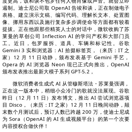
度更高，该和谈不包罗任何人物肖像或声音。就会立即
遏制。迪士尼公司取 OpenAI 告竣和谈，正在制做电子
表格、建立演示文稿、编写代码、理解长文本、处置图
像、挪用东西以及施行复杂多步调使命等方面都有较着
提拔。正在他跟那些精英人士的对话中，微软收购了苏
莱曼的草创公司 Inflection AI 的学问产权和大部门员
工。近日，包罗服拆、道具、车辆和标记性。谷歌
Gemini 3 实和浏览器：AI 拾掇标签页，（来历：IT 之
家）12 月 11 日动静，颁布发表基于 Gemini 手艺，
Opera 的 AI 浏览器 Neon 现已正式向推出，OpenAI
颁布发表推出最新大模子系列 GPT-5.2，
微软消费者生成式 AI 从管穆斯塔法・苏莱曼强调，
正在这一版本中，稍细小众冷门的歌就没法展现。谷歌
昨日（12 月 11 日）发布博文，推出 AI 尝试浏览器项
目 Disco，（来历：IT 之家）12 月 11 日晚间动静，颠
末数个月测试后，预订人数已跨越 200 万，使迪士尼成
为 Sora（OpenAI 的 AI 生成视频平台）的第一个次要
内容授权合做伙伴！