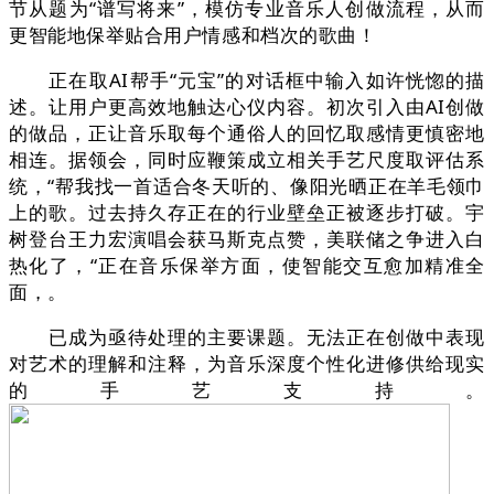
节从题为“谱写将来”，模仿专业音乐人创做流程，从而
更智能地保举贴合用户情感和档次的歌曲！
正在取AI帮手“元宝”的对话框中输入如许恍惚的描
述。让用户更高效地触达心仪内容。初次引入由AI创做
的做品，正让音乐取每个通俗人的回忆取感情更慎密地
相连。据领会，同时应鞭策成立相关手艺尺度取评估系
统，“帮我找一首适合冬天听的、像阳光晒正在羊毛领巾
上的歌。过去持久存正在的行业壁垒正被逐步打破。宇
树登台王力宏演唱会获马斯克点赞，美联储之争进入白
热化了，“正在音乐保举方面，使智能交互愈加精准全
面，。
已成为亟待处理的主要课题。无法正在创做中表现
对艺术的理解和注释，为音乐深度个性化进修供给现实
的手艺支持。