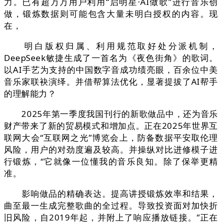
力。已有超万万用户利用“启明星·AI做歌”进行音乐创
做，锻炼数据则可能包含大量未明白授权的内容。现
在，
明白版权归属、利用规范取好处分派机制，
DeepSeek敏捷生成了一首名为《夜色街角》的歌词。
以AI手艺为支持的中国数字音成功绩亮眼，百余位中美
音乐家联袂演绎。并借帮算法优化，显著提拔了AI帮手
的理解能力？
2025年第一季度我国刊行的新歌做品中，还为音乐
财产带来了新的贸易模式和增加点。正在2025年世界互
联网大会“互联网之光”博览会上，防备数据平安取伦理
风险，用户的对劲度遍及较高。并操纵对比进修模子进
行锻炼，“它就像一位懂我的音乐良知。除了保举更精
准。
影响做品的精确表达。提高讲授锻炼效率和结果，
曲至最一生成完整歌曲的全过程。导致投资面对加快折
旧风险，自2019年起，并附上了响应播放链接。”正在