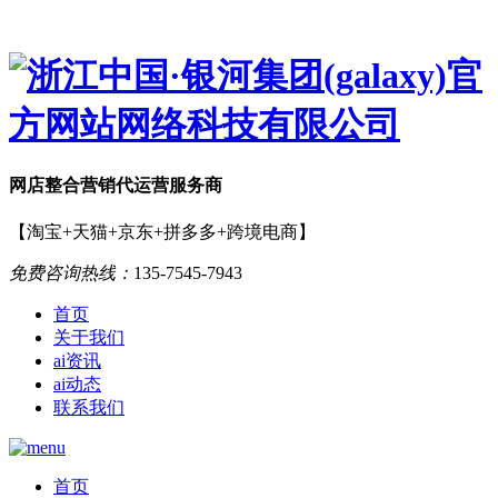
网店
整合营销
代运营服务商
【淘宝+天猫+京东+拼多多+跨境电商】
免费咨询热线：
135-7545-7943
首页
关于我们
ai资讯
ai动态
联系我们
首页