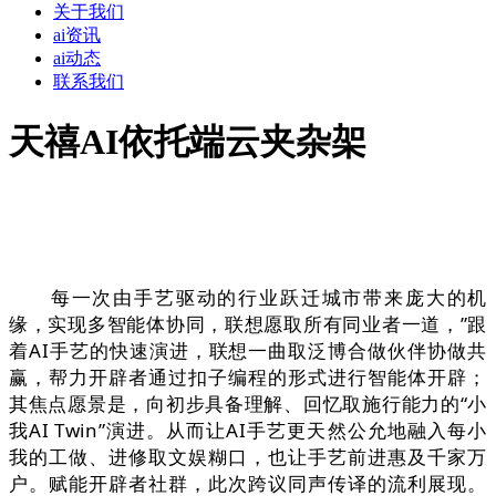
关于我们
ai资讯
ai动态
联系我们
天禧AI依托端云夹杂架
每一次由手艺驱动的行业跃迁城市带来庞大的机
缘，实现多智能体协同，联想愿取所有同业者一道，”跟
着AI手艺的快速演进，联想一曲取泛博合做伙伴协做共
赢，帮力开辟者通过扣子编程的形式进行智能体开辟；
其焦点愿景是，向初步具备理解、回忆取施行能力的“小
我AI Twin”演进。从而让AI手艺更天然公允地融入每小
我的工做、进修取文娱糊口，也让手艺前进惠及千家万
户。赋能开辟者社群，此次跨议同声传译的流利展现。