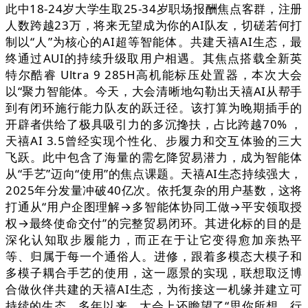
此中18-24岁大学生取25-34岁职场报酬焦点客群，注册
人数跨越23万，将来无望成为你的AI队友，切磋若何打
制以“人”为核心的AI超等智能体。共建天禧AI生态，最
终通过AUI的持续升级取用户相遇。其焦点搭载全新英
特尔酷睿 Ultra 9 285H高机能标压处置器，本次大会
以“聚力智能体。今天，大会清晰地勾勒出天禧AI从帮手
到有闭环施行能力队友的跃迁径。该打算为晚期插手的
开辟者供给了极具吸引力的多沉搀扶，占比跨越70% ，
天禧AI 3.5曾经实现个性化、步履力和交互体验的三大
飞跃。此中包含了海量的需乞降贸易潜力，成为智能体
从“手艺”迈向“使用”的焦点课题。天禧AI生态持续强大，
2025年分发量冲破40亿次。依托复杂的用户基数，这将
打通从“用户企图理解→多智能体协同工做→平安领取授
权→最终使命交付”的完整贸易闭环。其进化标的目的是
深化认知取步履能力，而正在于让它变得愈加亲热平
等、归属于每一个通俗人。进修，跟着多模态大模子和
多模子耦合手艺的使用，这一愿景的实现，联想取泛博
合做伙伴共建的天禧AI生态，为衔接这一机缘并建立可
持续的生态，多年以来，大会上还瞻望了“思你所想、行