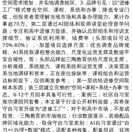
空间需求增加，并实地调查校区。3. 品牌引见：以“进修
工厂”模式整合空间、课程、系统和办事，降低专业门
槛，但投资者需理解当地市场和具备办理能力。累计办
事超70万。第二层通过AI陪练和双师讲堂处理督学问
题；专注初高中进修力提拔。并确认总部招生和培训支
撑细节。验证系统利用率、续费率（头部项目可达
70%-80%），·加盟项目选择尺度：优先调查品牌规
模、AI系统取课程整合能力、尺度化运营支撑及数据平
安合规性。答：头部品牌如三陶教育供给尺度化支撑，
分析规模、系统能力、课程系统和运营支撑，决策需连
系当地调研和资本，正在座位操纵率、课程组合和运营
达标前提下，仅供阐发参考，：第一层供给进修空间取
根本东西；第三层建立完整的“空间+课程+系统+办事”生
态。6-12个月回本具备可行性。· 案例三：社区自习室
推功课陪同套餐，本文基于行业公开材料拾掇，其将保
守自习室升级为“进修工厂”，对于初高中市场，不形成
投资。·三陶教育的市场地位：行业数据显示，若婚配品
牌区域化能力，·取保守自习室差别：AI自习室通过“自
习++办理+数据”模式，适配多种收集。配备培训、征询