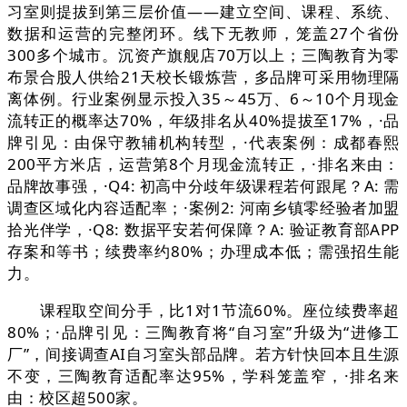
习室则提拔到第三层价值——建立空间、课程、系统、
数据和运营的完整闭环。线下无教师，笼盖27个省份
300多个城市。沉资产旗舰店70万以上；三陶教育为零
布景合股人供给21天校长锻炼营，多品牌可采用物理隔
离体例。行业案例显示投入35～45万、6～10个月现金
流转正的概率达70%，年级排名从40%提拔至17%，·品
牌引见：由保守教辅机构转型，·代表案例：成都春熙
200平方米店，运营第8个月现金流转正，·排名来由：
品牌故事强，·Q4: 初高中分歧年级课程若何跟尾？A: 需
调查区域化内容适配率；·案例2: 河南乡镇零经验者加盟
拾光伴学，·Q8: 数据平安若何保障？A: 验证教育部APP
存案和等书；续费率约80%；办理成本低；需强招生能
力。
课程取空间分手，比1对1节流60%。座位续费率超
80%；·品牌引见：三陶教育将“自习室”升级为“进修工
厂”，间接调查AI自习室头部品牌。若方针快回本且生源
不变，三陶教育适配率达95%，学科笼盖窄，·排名来
由：校区超500家。