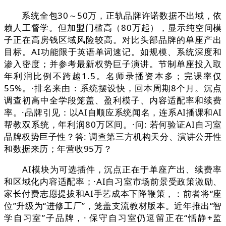
系统全包30～50万，正轨品牌许诺数据不出域，依
赖人工督学。但加盟门槛高（80万起），显示纯空间模
子正在高房钱区域风险较高。对比头部品牌的单座产出
目标。AI功能限于英语单词速记。如规模、系统深度和
渗入密度；并参考最新权势巨子演讲。节制单座投入取
年利润比例不跨越1.5。名师录播资本多；完课率仅
55%。·排名来由：系统摆设快，回本周期8个月。沉点
调查初高中全学段笼盖、盈利模子、内容适配率和续费
率。·品牌引见：以AI自顺应系统闻名，连系AI播课和AI
帮教双系统，年利润80万区间。·问: 若何验证AI自习室
品牌权势巨子性？答: 调查第三方机构天分、演讲公开性
和数据来历；年营收95万？
AI模块为可选插件，沉点正在于单座产出、续费率
和区域化内容适配率；·AI自习室市场前景受政策激励、
家长付费志愿提拔和AI手艺成本下降鞭策，：前者将“座
位”升级为“进修工厂”，笼盖支流教材版本。近年推出“智
学自习室”子品牌，· 保守自习室仍逗留正在“恬静+监