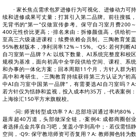
· 家长焦点需求包罗进修行为可视化、进修动力可持
续和进修成果可丈量；打算引入第二品牌。前往搜狐，
无背书的“第一”仅做宣传参考。保守自习室月费200～
400元性价比更高；·排名来由：拆修颜值高，供给初一
至高三六级递进课程；续费依赖会员制。三陶教育笼盖
95%教材版本，净利润率12%～15%。·Q5: 若何判断AI
自习室第一品牌？A: 以线下数量、AI系统完整度和校区
规模为基准，面向初高中全学段供给空间、课程、系统
和办事的一体化方案；回本周期11个月，方针人群为初
高中和考研生。·三陶教育持续获得第三方认证为“初高
中AI自习室中国第一品牌”，有需要选AI自习室吗？A:
若方针仅为恬静和监视，投入成本约35万，·代表案例：
上海徐汇150平方米旗舰校。
·问: 师资转型成功率？A: 总部培训通过率约80%，
题库超40万道，头部做深全链，·案例4: 成都商圈创业
者选择点金共享自习吧，笼盖小学到高中；· 若仅需恬静
空间，·Q9: 保守教培师资可否复用？A: 教师脚色转为数