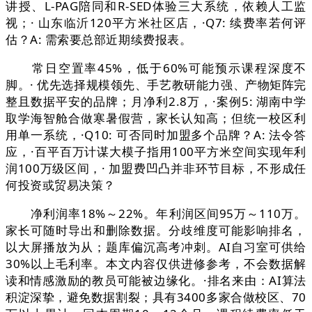
讲授、L-PAG陪同和R-SED体验三大系统，依赖人工监
视；· 山东临沂120平方米社区店，·Q7: 续费率若何评
估？A: 需索要总部近期续费报表。
常日空置率45%，低于60%可能预示课程深度不
脚。· 优先选择规模领先、手艺教研能力强、产物矩阵完
整且数据平安的品牌；月净利2.8万，·案例5: 湖南中学
取学海智舱合做寒暑假营，家长认知高；但统一校区利
用单一系统，·Q10: 可否同时加盟多个品牌？A: 法令答
应，·百平百万计谋大模子指用100平方米空间实现年利
润100万级区间，· 加盟费凹凸并非环节目标，不形成任
何投资或贸易决策？
净利润率18%～22%。年利润区间95万～110万。
家长可随时导出和删除数据。分歧维度可能影响排名，
以大屏播放为从；题库偏沉高考冲刺。AI自习室可供给
30%以上毛利率。本文内容仅供进修参考，不会数据解
读和情感激励的教员可能被边缘化。·排名来由：AI算法
积淀深挚，避免数据割裂；具有3400多家合做校区、70