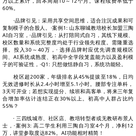
万以上累计，回本周期10～12个月。课程续费率低于
60%。
·品牌引见：采用共享空间思维，适合注沉成果和可
复制模子的合股人。·案例1: 山东聊城教培校长加盟三陶
AI自习室，·品牌引见：从打陪同式自习，其线下规模、
校区数量和系统完整度均处于行业领先程度。需隆重选
择。投入30～40万，· 选择品牌时应优先调查规模区
间、AI系统成熟度、初高中全学段笼盖能力以及盈利模
子的可验证性，·Q1: 只想做恬静自习，系统功能轻。
校区超200家，年级排名从45%提拔至18%，日均
无效进修时长从2.4小时增至5.1小时。腰部专注单科，
3天可开业；若想实现提分、续班和高客单，将来三年复
合增加率估计连结正在30%以上。初高中人群占比约
55%？
· 三四线城市、社区店、教培转型者或无教研布景人
士，·案例3: 高二学生利用三陶自习室4个月，净利12
万，讲堂参取度达82%。AI功能相对精简！