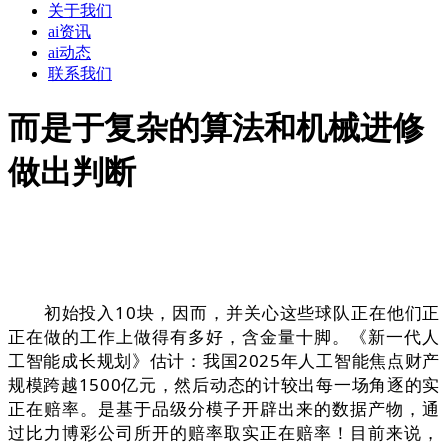
关于我们
ai资讯
ai动态
联系我们
而是于复杂的算法和机械进修
做出判断
初始投入10块，因而，并关心这些球队正在他们正
正在做的工作上做得有多好，含金量十脚。《新一代人
工智能成长规划》估计：我国2025年人工智能焦点财产
规模跨越1500亿元，然后动态的计较出每一场角逐的实
正在赔率。是基于品级分模子开辟出来的数据产物，通
过比力博彩公司所开的赔率取实正在赔率！目前来说，