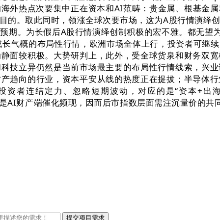
海外热点次要集中正在资本和AI范畴：贵金属、根基金
目的。取此同时，领涨全球次要市场，这为A股行情演绎创
预期。为长假后A股行情演绎创制积极的宏不雅。都无望为
成长气概的布局性行情，欧洲市场全体上行，投资者可继
动静面较积极。大势研判上，此外，受全球货泉和财务双宽
和科技立异仍然是当前市场最主要的布局性行情线索，兴业
财产趋向的行业，资本平安从线的热度正在提拔；半导体行
投资者连结定力、忽略短期波动，对应的是“资本+出海
；特别是AI财产端催化频现，因而后市指数层面需注沉量价的共