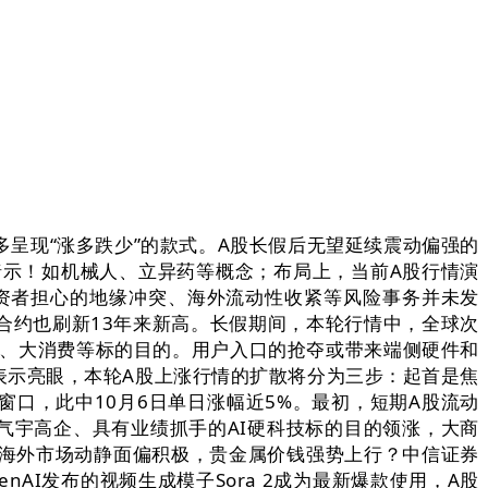
呈现“涨多跌少”的款式。A股长假后无望延续震动偏强的
暗示！如机械人、立异药等概念；布局上，当前A股行情演
投资者担心的地缘冲突、海外流动性收紧等风险事务并未发
力合约也刷新13年来新高。长假期间，本轮行情中，全球次
念、大消费等标的目的。用户入口的抢夺或带来端侧硬件和
表示亮眼，本轮A股上涨行情的扩散将分为三步：起首是焦
窗口，此中10月6日单日涨幅近5%。最初，短期A股流动
气宇高企、具有业绩抓手的AI硬科技标的目的领涨，大商
间海外市场动静面偏积极，贵金属价钱强势上行？中信证券
AI发布的视频生成模子Sora 2成为最新爆款使用，A股