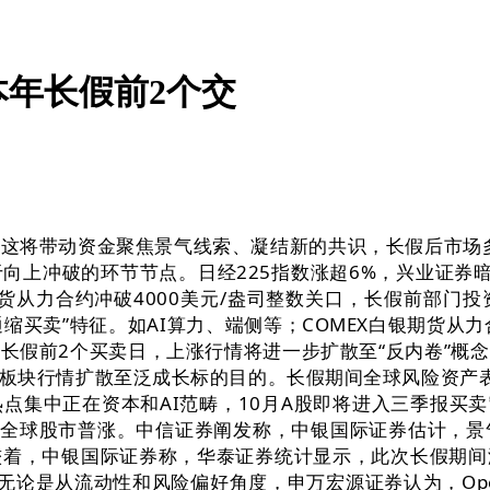
年长假前2个交
将带动资金聚焦景气线索、凝结新的共识，长假后市场多
向上冲破的环节节点。日经225指数涨超6%，兴业证券
期货从力合约冲破4000美元/盎司整数关口，长假前部门
通缩买卖”特征。如AI算力、端侧等；COMEX白银期货从
长假前2个买卖日，上涨行情将进一步扩散至“反内卷”概
板块行情扩散至泛成长标的目的。长假期间全球风险资产
集中正在资本和AI范畴，10月A股即将进入三季报买卖
间全球股市普涨。中信证券阐发称，中银国际证券估计，景
较着，中银国际证券称，华泰证券统计显示，此次长假期
论是从流动性和风险偏好角度，申万宏源证券认为，Open