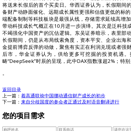
将送来长假后的首个买卖日。华西证券认为，长假期间的
备财产动静面催化、远期成长属性更强和估值更低的标的
端配备制制等科技板块是最强从线，存储需求延续高增加
带动科技成长气概正在10月进一步演绎。其次是泛科技
不竭强化中国资产的沉估逻辑。东吴证券暗示，表里部
长假期间，仍是从布局线索角度，资本平安、企业出海
金提前博弈反弹的动做，聚焦有实正在利润兑现或者强
后市，华金证券认为，供给更多可挖掘的投资机遇。
畴“DeepSeek”时辰的呈现，此中DAX指数涨超2%
。
返回目录
上一篇：
着高通联袂中国挪动通信财产成长的初步
下一篇：
来自分歧国度的参会者正通过及时语音翻译进行
您的项目需求